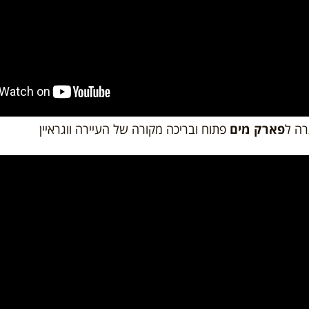
רה ל
פארק מים
פתוח ובריכה מקורה של העיירה ווגראיין