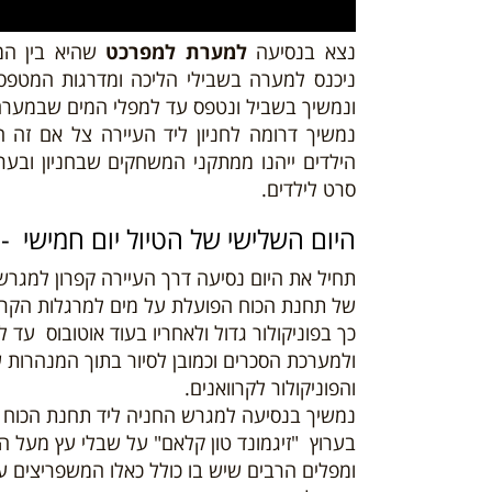
נצא בנסיעה
למערת למפרכט
שהיא בין המ
ניכנס למערה בשבילי הליכה ומדרגות המטפסו
ונמשיך בשביל ונטפס עד למפלי המים שבמערה
נמשיך דרומה לחניון ליד העיירה צל אם זה 
הילדים ייהנו ממתקני המשחקים שבחניון ובער
סרט לילדים.
היום השלישי של הטיול יום חמישי - 08/08/19
תחיל את היום נסיעה דרך העיירה קפרון למגר
של תחנת הכוח הפועלת על מים למרגלות הקרח
כך בפוניקולור גדול ולאחריו בעוד אוטובוס עד
ולמערכת הסכרים וכמובן לסיור בתוך המנהרות ש
והפוניקולור לקרוואנים.
נמשיך בנסיעה למגרש החניה ליד תחנת הכוח ל
בערוץ "זיגמונד טון קלאם" על שבלי עץ מעל 
ומפלים הרבים שיש בו כולל כאלו המשפריצים ע