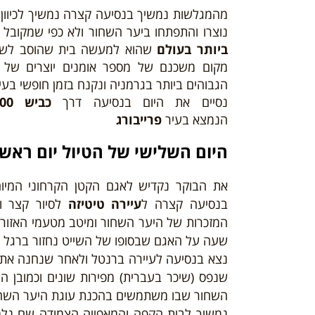
מהמגלשות נמשיך בנסיעה קצרה נמשיך לכיוון
נוצרו והתפתחו ביער השחור ולא כפי שמקובל 
ביותר בעולם
שהוא למעשה בית שהוסב לשעון
מקום משכנם של מספר אומנים יוצרים של ע
הגבוהים ביותר בגרמניה ונקנח בזמן חופשי בעי
נסיים את היום בנסיעה דרך
כביש 500
הנמצא בעיר
פרייבורג
היום
השלישי
של הטיול יום ראשון – /24
את הבוקר נקדיש לאגם הקטן הקרחוני המיוח
בנסיעה קצרה ל
עיירה טיטיזה
לסיור קצר וז
המזכרות של היער השחור ומיטב מטעמי האזור
שעה על האגם שבסופו של השייט נחזור ברגל ל
נצא בנסיעה לעיירה ברנטל ולאחר שנחנה את ה
שנפס (שיכר בעברית) מפירות שונים וכמובן 
השחור שבו משתמשים בהכנת עוגת היער השחור 
נמשיך לבית הקפה והמאפייה הצמודה שם נלמ