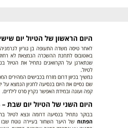
היום
הראש
ון של הטיול יום שישי – 06/24
לאחר טיסה משדה התעופה בן גוריון לגרמניה
באוטובוס לתחנת ההשכרה הנמצאת לא רחוק
שנתארגן על הקרוואנים נתחיל את הטיול בנס
לטיול.
נמשיך בכיוון דרום מזרח בכבישים המהירים המ
שם
נסיים את היום בנסיעה לחניון הנמצא על י
קפה ועוגה ובמידת האפשר נקרין סרט לילדים.
היום
השני
של הטיול יום שבת – 08/06/24
בבוקר נתחיל בנסיעה דרומה ונצא לטיול ב
הפתוח
של היער השחור בעיירה גוטח שבו נ