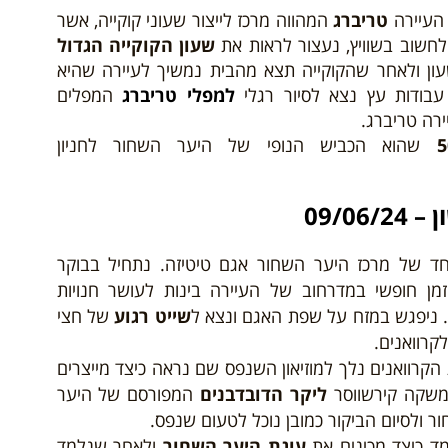
 העיירה
טריברג
המהווה מרכז לייצור שעוני קוקייה, אשר
לחשוב בשוויץ, נעצור לראות את
שעון הקוקייה הגדול
 ולאחר שהקוקייה תצא מהבית נמשיך לעיירה שהיא
בודות עץ נצא לסיור רגלי
למפלי טריברג
המפלים
ירה טריברג.
שהוא הכביש הנופי של היער השחור לחניון
09/06
ד של מרכז היער השחור אגם טיטיזה. נתחיל בבוקר
מן חופשי במדרחוב של העיירה בינות לעושר חנויות
. ניפגש במזח על שפת האגם ונצא ל
שייט רגוע
של חצי
קרוואנים.
קרוואנים נלך למוזיאון השנפס שם נראה כיצד מייצרים
המשקה קירשווסר
ליקר הדובדבנים
המפורסם של היער
ולסיום הביקור כמובן נוכל לטעום שנפס.
ד כיצד מכינים את
עוגת היער השחור
ולאחר שנלמד