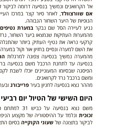
אל הקרוואנים ונמשיך בנסיעה דרומה לביקור ק
אם שוורצוולד
, לאחר סיור קצר במרכז העיי
הנופיות של היער השחור הגבוהה.
נגיע לעיירה הסל שם נבקר
במערת נטיפים
מהמערות העתיקות שנמצאו ביער השחור, נרד ל
קרקעי נראה את נטיף העתיק ביותר שהתגלה 
את השם למערה ונסיים בחזיון אור וקול במערה.
מהמערה נמשיך בנסיעה צפונה למרגלות
הה
בנסיעה עד לתחנת הרכבל משם בנסיעה ברכב
הפיסגה שבסיומו המעוניינים יוכלו לשבת לק
ומשם ברכבל נרד לקרוואנים.
מההר נצא בנסיעה לחניון בעיר
פרייבורג
ובערב
היום
השישי
של הטיול יום רביעי – /06/24
משם נצא בנסיעה על כביש 31 למתחם המעניין
זכוכית
ונלמד על ההיסטוריה של מקצוע הניפוח
לביקור בתצוגה של
שעוני הקוקייה
בסיום התצ