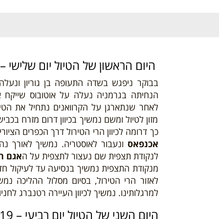
היום
הראש
ון של הטיול יום שלישי – 06/08/19
בבוקר ניפגש בשדה התעופה בן גוריון ונעלה
הנחיתה בגרמניה נעלה על אוטובוס שייקח 
לאחר שנתארגן על הקרוואנים נתחיל את הטיו
מזון לטיול ומשם נמשיך בכיוון דרום מזרח בכב
כך דרומה לכיוון הרי הטירול דרך הכפרים הציור
אכנפאס
ונעבור לאוסטריה. נמשיך לאורך נה
לנקודת תצפית שם נעצור לתצפית על ה
אגם ה
מנקודת התצפית נמשיך בנסיעה עד לעיקול חד ב
לאזור הרי הטירול, בסיום מסלול ההליכה נ
למרגלותינו. נמשיך לכיוון העיירה רטנברג לח
היום השני
של הטיול יום רביעי – 07/08/19