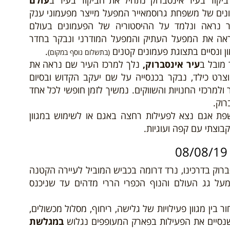
יקור בעיר אינסברוק נתחיל את הביקור בעיר ב
עולם
מונים של משפחת גרוסמאייר המפעל מייצר מפעמוני ענק
ור נראה ונלמד על ההיסטוריה של הפעמונים בעולם
נראה את המפעל העתיק והמפעל המודרני ונבקר בחדר
 ונסיים בתצוגת פעמונים קטנים
.
(בתשלום נוסף במקום)
 מובל ב
עיר אינסברוק,
נלך למרכז העיר שם נראה את
צרט כילד, נבקר בכנסייה על שם יעקב הקדוש ובסיום
למרכזי החנויות והשווקים. נמשיך לזמן חופשי לכל אחד
רוק.
שפת אגם נצא לפעילות רחצה באגם או לשימוש במגוון
בוצתי עם קפה ועוגיות.
רוק בדרכינו, נרד דרומה בכביש המוביל לעיירה הקטנה
ל גג העולם והנוף הכפרי הררי מדהים עד שניכנס
ין מגוון פעילויות של גלישה, ריחוף, מסלול מכשולים,
נסיים את הפעילות בפארק המעופפים נגלוש
במגלשת