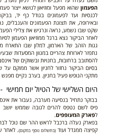
משם
נעלה על הכביש המהיר לכיוון מערב לב
הפעמון
שהוא מפעל ומוזיאון לנושא ייצור פע
לכנסיות ועד לפעמונים בגודל כף יד, בביק
ובאירופה, את תצוגת הפעמונים והענבלים, 
שקט שבו נשמע, נראה ונרגיש את צלילי הפעמון
לאחר הביקור נצא ברגל ממוזיאון הפעמון לסיור
גגות הזהב של הארמון, למלון שבו התארח מו
נתפזר לארוחת צהריים במגוון המסעדות שבעיר ו
להסתובב ברחובות, בחנויות ובשווקים של אינסב
בסיום הביקור נחזור לחניון אשר ממוקם על 
מתקני הנופש פעיל בחניון. בערב נקיים מפגש ק
היום השלישי של הטיול יום חמישי - 08/08/19
בבוקר נתחיל בנסיעה מערבה, נעבור את אינסב
פיס לשם נטפס להרים לגובה שממש יושב מע
ל
פארק המעופפים
.
בפארק נעלה ברכבל לראש ההר שם נוכל לבחור ב
קפיצה ממגדל ועוד
. לאחר ש
(בתשלום נוסף במקום)