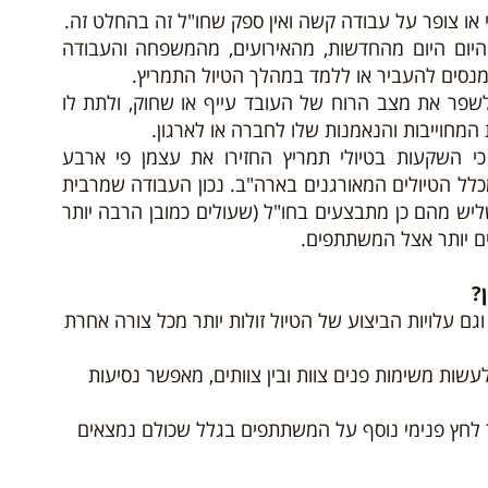
 או צופר על עבודה קשה ואין ספק שחו"ל זה בהחלט זה.
 היום היום מהחדשות, מהאירועים, מהמשפחה והעבודה
מנסים להעביר או ללמד במהלך הטיול התמריץ.
שפר את מצב הרוח של העובד עייף או שחוק, ולתת לו
מחוייבות והנאמנות שלו לחברה או לארגון.
ה בארה"ב בשנת 2009 גילה כי השקעות בטיולי תמריץ החזירו את עצמן פי ארבע
תם. וטיולי התמריץ מהווים היום כ- 15% מכלל הטיולים המאורגנים בארה"ב. נכון העבודה שמרבית
ליש מהם כן מתבצעים בחו"ל (שעולים כמובן הרבה יותר
ים יותר אצל המשתתפים.
?
ם עלויות הביצוע של הטיול זולות יותר מכל צורה אחרת
עשות משימות פנים צוות ובין צוותים, מאפשר נסיעות
ייצר לחץ פנימי נוסף על המשתתפים בגלל שכולם נמצאים