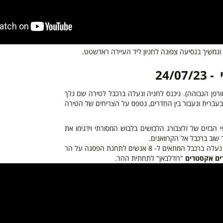
נמשיך בנסיעה צפונה לחניון ליד העיירה ראדשטט.
24/
וורפן הגבוהה). ניכנס לחניה ונעלה ברכבל לטירה שם נלך
 בעברית ונעבור בין החדרים, נטפס על הצריחים של הטירה
 הבזים של זלצבורג הלבושים בלבוש המסורתי וידגימו את
 שוב ברכבל אל הקרוואנים.
משם נמשיך בנסיעה אל הכפר אבטנאו, עד להר קרקוגל. נעלה ברכבל המתאים ל- 8 אנשים לתחנת הפסגה על הר
ם אקסטרים
"רודלבאן" לתחתית ההר.