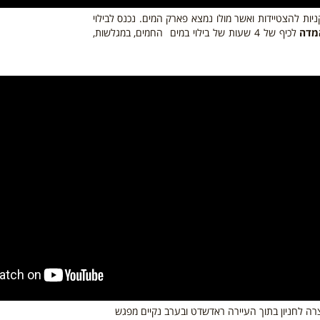
יות להצטיידות ואשר מולו נמצא
פארק המים. נכנס לבילוי
מדה
לכיף של 4 שעות של בילוי במים החמים, במגלשות,
ה לחניון בתוך העיירה ראדשדט ובערב נקיים מפגש