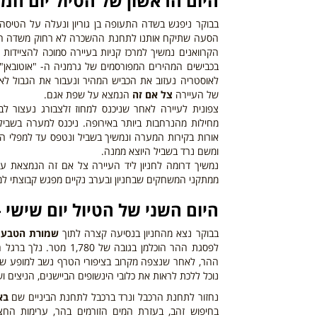
היום
הראש
ון של הטיול יום חמישי – 3
בבוקר ניפגש בשדה התעופה בן גוריון ונעלה על הטיסה
הסעה שתיקח אותנו לתחנת ההשכרה לא רחוק משדה 
הקרוואנים נמשיך למרכז קניות בעיירה סמוכה להציידות ר
בכבישים המהירים המפורסמים של גרמניה ה- "אוטובאן" ל
לאוסטריה נעזוב את הכביש המהיר ונעבור את הגבול לאו
של העיירה
צל אם זה
הנמצא על שפת אגם.
צפונית לעיירה לאחר שניכנס למחוז זלצבורג נעצור לב
מחילות מהנרחבות ביותר באירופה. ניכנס למערה בשביל
אורות בקירות המערה ונמשיך בשביל ונטפס עד למפלי ה
ומשם נרד בשביל היוצא ממנה.
נמשיך דרומה לחניון ליד העיירה צל אם זה הנמצאת על 
ממתקני המשחקים שבחניון ובערב נקיים מפגש קבוצתי למ
היום
השני
של הטיול יום שישי – /07/23
בבוקר נצא מהחניון בנסיעה קצרה לתוך
שמורת הטבע "
לפסגת ההר הוכלמן בגובה
ההר, לאחר שנצפה מקרוב בציפורי הטרף נשב למופע של מ
נוכל ללכת לראות את כלובי הינשופים הביישנים, הניצים ו
נחזור לתחנת הרכבל ונרד ברכבל לתחנת הביניים שם
בא
בחיפוש זהב, בעזרת המים הזורמים בהר, ערימות החצ