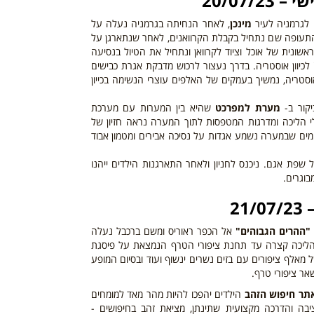
20/07/2
 לגרמניה לעיר
מינכן
, לאחר הנחיתה בגרמניה נעלה על
התעופה
שם נתחיל בקבלת הקרוואנים, לאחר שנתארגן על
אשונית של אוכל וציוד לקרוואן ונתחיל את הטיול בנסיעה
כיוון אוסטריה. בדרך נעצור
לרכוש מדבקת אגרת כבישים
סטריה, נמשיך בעמקים של האלפים עוצרי הנשימה בכייון
יקור ב-
מערת למפרכט
שהיא בין המערות עם מערכת
י הליכה ומדרגות המטפסות לתוך המערה נראה חזיון של
מים שבמערה נשמע אגדות על נסיכה אבירים ומטמון אבוד
שפת אגם. ניכנס לחניון ולאחר התארגנות הילדים ייהנו
בוגרים.
21
ההרים הגבוהים"
אל הכפר ראוריס ומשם ברכבל נעלה
 של 1,780 מטר. נלך ברגל הליכה קצרה עד תחנת ציפורי הטרף הנמצאת על פיסגת
אלף ציפורים עם בזים נשרים ינשוף ועוד ובסיום המופע
שאר ציפורי טרף.
תר חיפוש הזהב
הילדים יהפכו להיות מהר מאד למומחים
יבה והדרכה מקצועית שתינתן, מציאת זהב בחיפושים -