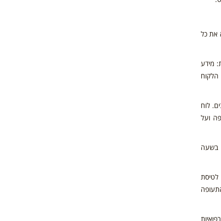
 את כל
: מידע
 הלקוח
ם. לוח
פה ועל
ם בשעה
 לטיסת
תעופה
פואיות