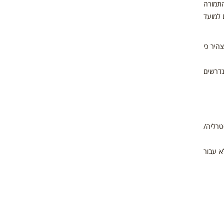
התמורה
 למועד
היר כי
נדרשים
סטרליה/
א עבור