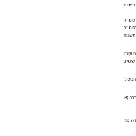
תיירות
סום זה
סום זה
 תשומת
 וקיבל
ינויים
ביטול,
רה (או
ה ככזו