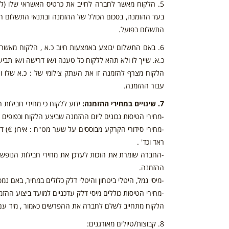
5. הלקוח מאשר לחברה לחייב את כרטיס האשראי שלו (לה
בעד ההזמנה, בסכום הכולל של ההזמנה ובתנאי התשלום ה
התשלום בפועל.
6. באם התשלום יבוצע באמצעות חיוב כ.א , הלקוח מאשר ב
כ.א. שייך לו ולא תהא ללקוח כל טענה ו/או דרישה ו/או ת
הלקוח מצרף להזמנה זו את העתק צילומי של : כ.א שלו 
עבור ההזמנה.
7. שינויים במחירי ההזמנה:
ידוע ללקוח כי מחירי חבילות
-מחירי הטיסות נכונים ליום ההזמנה שביצע הלקוח וכפופים
-מחירי סידורי הקרקע מבוססים על שער מט"ח : אירו( €) דולר 
ראד וכד' .
-החברה שומרת את הזכות לעדכן את מחירי חבילות הנופש 
ההזמנה.
-מיסי נמל, היטלי ביטחון והיטלי דלק כלולים במחיר, באם 
-מחירי הטיסות כוללים מיסי דלק עדכניים למועד ביצוע הה
הלקוח מתחייב לשלם לחברה את ההפרשים כאמור , מיד עם
8. קבוצות/טיולים מאורגנים: