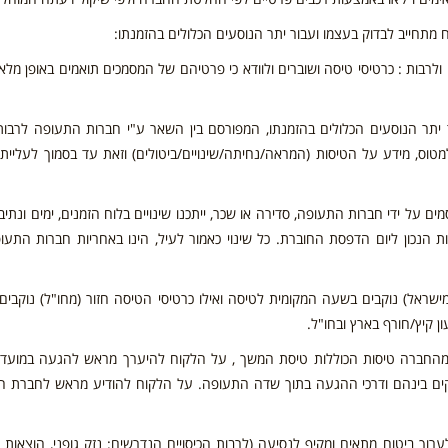
 מתחייב לבדוק בעצמו ועבור יתר הנוסעים הכלולים בהזמנתו:
רבות : כרטיסי טיסה ושוברים ולוודא כי פרטיהם של המסמכים תואמים באופן מלא
יתר הנוסעים הכלולים בהזמנתו, המפורסם בין השאר ע"י חברות התעופה לרבות
וס, מידע על הטיסות (המראה/נחיתה/שינויים/ביטולים) וזאת עד בסמוך לעליית
ם על ידי חברות התעופה, סדירה או שכר, ייתכנו שינויים בלוח הזמנים, ימים ונתיבי
ת הנכון ליום הדפסת החוברת. כל שינוי כאמור לעיל, הינו באחריות חברות התעו
מישראל) נוקבים בשעה המקומית לטיסה ואילו כרטיסי הטיסה חזור (מחו"ל) נוקבי
 קיץ/חורף בארץ ובחו"ל.
 מהחברה טיסות הכוללות טיסת המשך , על הלקוח להיערך מראש להגעה במועד
ם בינהם ודרכי ההגעה בתוך שדה התעופה. על הלקוח להודיע מראש לחברת ה
ך ביטוח מתאים ומקיף לנסיעה (לרבות הכיסויים הנדרשים: נזק גופני, הוצאות ר