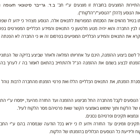
ב.ד. גרייבר סיטונאי תעופה ו
ת הנוסע (להלן "הנוסע"/"הלקוח").
בטיול מהווים את הסכמתו המפורשת לתנאים אלה. הנוסע מצהיר כי ידוע לו שפר
 לבין החברה והוא יהיה מנוע מלטעון כי התנאים והמידע הכלליים המפורטים בפר
א קרא את התנאים והמידע הכלליים המופיעים בפרסום זה או כי החברה לא הפנתה
ל לשם ביצוע ההזמנה, הינם על אחריותו המלאה ולאחר שביצע בדיקה של הנתונים
מנתו לבצע בשמם את ההזמנה הנ"ל ולהתחייב בהתאם לאמור בה / לערוך בה ש
גרת הזמנתו, את התנאים הכלליים הללו ואת פרטי הזמנתו מהחברה לרבות נוהל ה
ע שעל הנוסעים לקבל מהחברה החל מביצוע ההזמנה ועד החזרה מהיעד, יימסרו ע"י החב
ו של הלקוח ותוך שימוש באמצעי הקשר שאת פרטיהם מסר הלקוח לעיל.
נמצאו תקינים ופרטיהם נכונים.
ינים וזמינים עד החזרה וידוע לו כי יראו בכל הודעה שנמסרה בהם ע"י החבר
ח ולידיעת כל הנוסעים הכלולים בהזמנתו של הלקוח.