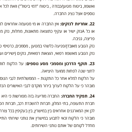
ואשפוז, ביטוח מטען/כבודה , ביטוח "דמי ביטול") וזאת ל
נוספים אצל נציג החברה.
22. אחריות לנזקים:
אין החברה או מי מטעמה אחראים לנז
או כל Aנזק ישיר או עקיף כתוצאה מתאונות, מחלות, נ
פריצה, גניבה.
נזק הנובע מאובדן/פגיעה כלשהי במטען , מסמכים, כרטיסי טיס
נזק הנובע מאשפוז רפואי, הוצאות רפואיות, נזקים (ישירים ו
23. תוקף הדרכון ומסמכי מסע נוספים:
על הלקוח לווד
לחצי שנה לפחות ממועד היציאה.
על הלקוח למלא אחר כל התקנות – הממשלתיות לגבי הנוסעים
מובהר כי על הלקוח לערוך בירור מוקדם לגבי האישורים הנד
24. תפקיד החברה:
החברה מודיעה בזה מפורשות כי היא פו
חברת התעופה, בתי המלון, חברות להשכרת רכב, חברות הסעה,
לכן אין המארגנים אחראים בין במישרין, בין בעקיפין בכל צו
מובהר כי הלקוח זכאי לתבוע במישרין את נותני שירותי ה
מחדל לקוחם של אותם נותני השירותים.