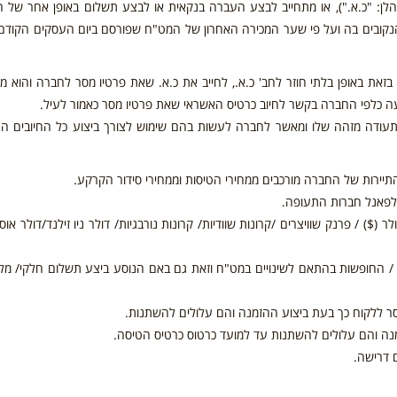
לן: "כ.א."), או מתחייב לבצע העברה בנקאית או לבצע תשלום באופן אחר של 
נקובים בה ועל פי שער המכירה האחרון של המט"ח שפורסם ביום העסקים הקודם
זאת באופן בלתי חוזר לחב' כ.א., לחייב את כ.א. שאת פרטיו מסר לחברה והוא מצ
ביעה כלפי החברה בקשר לחיוב כרטיס האשראי שאת פרטיו מסר כאמור לעיל.
ותעודה מזהה שלו ומאשר לחברה לעשות בהם שימוש לצורך ביצוע כל החיובים ה
 התיירות של החברה מורכבים ממחירי הטיסות וממחירי סידור הקרקע.
 לפאנל חברות התעופה.
($) / פרנק שוויצרים /קרונות שוודיות/ קרונות נורבגיות/ דולר ניו זילנד/דולר או
/ החופשות בהתאם לשינויים במט"ח וזאת גם באם הנוסע ביצע תשלום חלקי/ מל
נמסר ללקוח כך בעת ביצוע ההזמנה והם עלולים להשתנות.
זמנה והם עלולים להשתנות עד למועד כרטוס כרטיס הטיסה.
 דרישה.