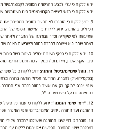
ידוע ללקוח כי עליו לבצע ההרשמה הסופית לקבוצה/טיול מאורגן עד 30 יום לפ
ידוע ללקוח כי תנאי ליציאת הקבוצה/טיול הינו השתתפות של מינימום 
9. ידוע ללקוח כי הזמנתו לא תחשב כסופית וכמחייבת את
הכלולים בהזמנה. ידוע ללקוח כי האישור הסופי של החבר
שתיעשה לפי שיקוליה וסדר עבודתה של החברה ולאחר שיתקב
לאחר שחב' כ.א אישרה לחברה בחוזר ולשביעות רצונה של 
10. ידוע ללקוח כי ספקי השירות יכולים לשנות בשל סיבות
טיב, היקף, איכות, מיקום וכו') ובמקרה כזה תינתן הודעה מ
11. נוהל שינויים/ביטול הזמנה:
ידוע ללקוח כי כל שינוי 
(בפקס'/דוא"ל) לחברה. ההודעה תכלול הוראה ברורה ובלתי 
שינוי ייכנס לתוקף רק אם אושר בחוזר בכתב ע"י החברה. ב
בהתאמה גם על השינוי/ים הנ"ל.
12. "דמי שינוי הזמנה":
ידוע ללקוח כי עבור כל טיפול
ההזמנה ועד החזרה , יחויב המזמין ב"דמי שינוי הזמנה" עפ
13. מובהר כי דמי שינוי ההזמנה שישולמו לחברה על ידי ה
במסגרת שינוי ההזמנה והפרשים אלו ימסרו ללקוח ע"י החברה