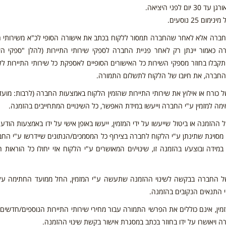
ני היציאה.
25 נוסעים.
 החברה אלא לאחר שהחברה תמסור ללקוח בכתב את אישורה הסופי לכ"א משירותי ה
ה כאמור יינתן רק לאחר פניית החברה לספקי שירותי התיירות (להלן "ספקי הש
לו בחוזר מספקי השירות כל האישורים הסופיים לאספקת כל שירותי התיירות ללק
החברה, את חיובו של הלקוח לתשלום התמורה.
 של כורח או אילוץ את שירותי התיירות שהזמין הלקוח באמצעות החברה (לרבות: מועד,
תאימה למזמין ע"י החברה וייעשו במידת האפשר, כל השינויים המתחייבים בהזמנה.
של ההזמנה או ביטול שייעשו על ידי המזמין, ייעשו באופן אישי על ידו באמצעות הודע
מסויגת שתינתן ע"י הלקוח לחברה בצירוף כל המסמכים/הנתונים שיידרשו ע"י החב
מידה ובוצע/ו בהזמנה זו, שינוי/ים המאושרים ע"י הלקוח אזי יחולו כל הוראות 
 של החברה בבקשה לשינוי ההזמנה שתעשה ע"י המזמין, החל ממועד החתימה על
"י התנאים הנקובים בהזמנה.
מזמין, אינם כוללים את הפרשי התמורה עבור מחירי שירותי התיירות הנוספים/חדשים ש
 ויאושרו על ידו בחוזר בכתב במסגרת אישור בקשת שינוי ההזמנה.