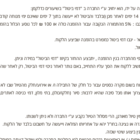
על ידו, הוא יחויב ע"י החברה ב "דמי ביטול" בשיעורים כדלקמן:
א. ביטול שיעשה על ידו , החל מתאריך ביצוע ההזמנה ועד 14 ימים לאחר מכן (ובלבד והביטול לא ייעשה בתוך 7 ימים
היציאה, שאז הוראה זו לא תחול) : שעור "דמי הביטול" שייגבו : 5% מהתמורה הנקובה עבור ההזמנה כולה או 100
 - יגבו דמי ביטול כמפורט בהזמנה שביצע הלקוח.
ל.
י מהחברה בגין ההזמנה , יתבצע ההחזר בקיזוז "דמי הביטול" במידה וניתן.
שיב ללקוח את הסך עליו התחייב, באם נותר לאחר ניכוי דמי הביטול, רק לאחר שהס
וח בשום מקרה כספים עבור כל חלק של החבילה ו/ או אירוע/חלק מהטיול שבו לא
 אותו מכל סיבה שהיא לרבות: סיור (חלקו/כולו), בתי מלון, דמי כניסה לאתרים,
ין טיול מאורגן, הרי מסלול הטיול נקבע ע"י החברה ולא ניתן לשנותו.
רה או נציגה בחו"ל יהא על אחריותו המלאה וייעשה על חשבונו בלבד של הלקוח.
ביצוע שינוי שכזה.
ימים ו / או באמצעות רכבים פרטיים לפי החלטת החברה ולפי שיקול דעתה המוחל