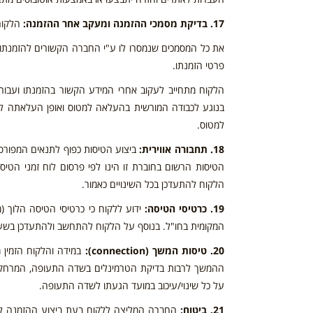
17. בדיקת מסמכי ההזמנה ומעקב אחר ההזמנה:
הלקוח
את כל המסמכים שנמסרו לו ע"י החברה הקשורים להזמנתו ול
פרטי הזמנתו.
הלקוח מתחייב לעקוב אחרי המידע הקשור בהזמנתו ועבור 
בנוגע לכבודה המורשית בהעלאה למטוס ואופן העלאתה למט
למטוס.
18. תחבורה אווירית:
ביצוע הטיסות כפוף לתנאים המפורסמי
הטיסות הרשום בחוברת זו הינו לפי פרסום לוח זמני הטיסו
הלקוח להתעדכן בכל השינויים כאמור.
19. כרטיסי הטיסה:
ידוע ללקוח כי כרטיסי הטיסה הלוך (
המקומית בחו"ל. בנוסף על הלקוח להתחשב ולהתעדכן בשעון
20. טיסות המשך (connection):
במידה והלקוח הזמין
ההמשך לרבות בדיקת הטרמינלים בשדה התעופה, המרחקי
על כל שינוי/עיכוב במועד הגעתו לשדה התעופה.
21. ביטוח:
החברה המליצה ללקוח בעת ביצוע ההזמנה לערו