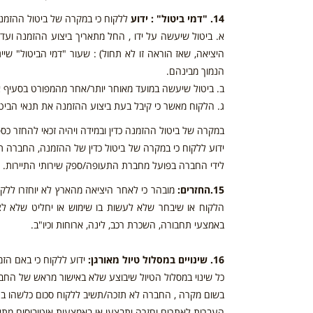
14. "דמי ביטול" : ידוע
ללקוח כי במקרה של ביטול ההזמנה 
הנמוך מבינהם.
ב. ביטול שיעשה במועד מאוחר יותר/אחר מהמפורט בסעיף א'
ג. הלקוח מאשר כי קיבל בעת ביצוע ההזמנה את תנאי הביטו
במקרה של ביטול ההזמנה כדין ובמידה ויהיה זכאי להחזר כספ
ידוע ללקוח כי במקרה של ביטול כדין של ההזמנה, החברה ת
לידי החברה בפועל מחברת התעופה/ספק שירותי התיירות.
15.החזרים:
מובהר כי לאחר היציאה מהארץ לא יוחזרו ללק
הלקוח או שיבחר שלא לעשות בו שימוש או יחליט שלא לצרוך
באמצעי תחבורה, השכרת רכב, לינה, ארוחות וכיו"ב.
16. שינויים במסלול טיול מאורגן:
ידוע ללקוח כי באם הזמ
כל שינוי במסלול הטיול שיבוצע שלא באישור מראש של החב
בשום מקרה , החברה לא תזכה/תשיב ללקוח סכום כלשהו בגין 
העברות לאתרים וחזרה יתבצעו או באמצעות אוטובוסים מתא