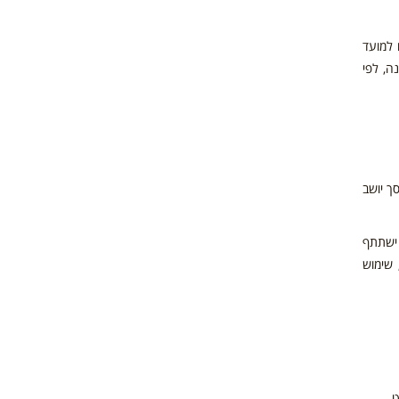
 שאינם ימי מנוחה קודם למועד
 ₪ לכל נוסע הכלול בהזמנה, לפי
ך יושב
 ישתתף
 שימוש
ט.