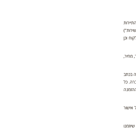
תיירות
ירות")
וח וכן
 מחיר,
ה בכתב
רה. כל
ההזמנה
 אישור
יוזמנו