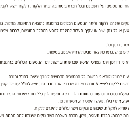
כל אחד מהנוסעים ועל חשבונם ובכל חברת ביטוח בה יבחר הלקוח. הלקוח רשאי לקבל
קים שיגרמו ללקוח וליתר הנוסעים הכלולים בהזמנתו כתוצאה מתאונות, מחלות, נז
זק מטען או כל נזק ישיר או עקיף העלול להיגרם לנוסע במהלך החופשה, לרבות אלימות
ה, דרכון וכו'.
עקיפים) שנגרמו כתוצאה מביטול/דחייה/עיכוב בטיסות.
א כי הדרכון ויתר מסמכי המסע שברשותו וברשות יתר הנוסעים הכלולים בהזמנתו
 לחו"ל ולוודא כי ברשותו כל המסמכים הדרושים לצורך יציאתו לחו"ל וחזרה.
רשים ללקוח ליציאה/חזרה במקרה שבו רק אחד מבני הזוג יוצא לחו"ל עם ילד קטין.
עלת כסוכנת נסיעות וכמתווכת בלבד בין הנוסעים לבין כלל נותני שירותי התיירות וב
 אתרי בילוי, נופש והיסטוריה, מסעדות וכו'.
רה שהיא לתקלות, שיבושים ונזקים אשר עלולים להיגרם ללקוח.
תיירות לרבות: חברת תעופה, מלון, חברת השכרה בשל נזקים שיגרמו להם מחמת מע