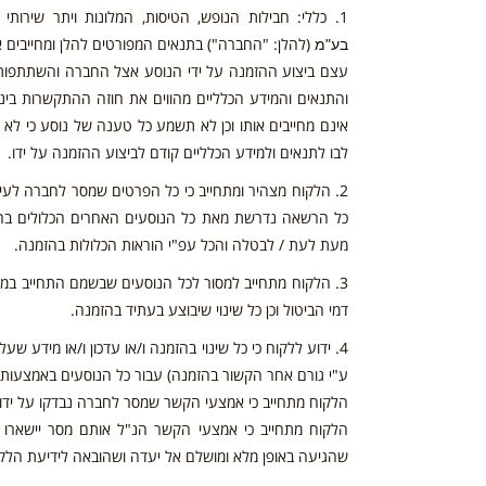
1. כללי: חבילות הנופש, הטיסות, המלונות ויתר שירותי התיירות המוצעים בחוברת זו מוצעים ע"י חב'
(להלן: "החברה") בתנאים המפורטים להלן ומחייבים א
בע"מ
עצם ביצוע ההזמנה על ידי הנוסע אצל החברה והשתתפותו 
והתנאים והמידע הכלליים מהווים את חוזה ההתקשרות בינו
אינם מחייבים אותו וכן לא תשמע כל טענה של נוסע כי ל
לבו לתנאים ולמידע הכלליים קודם לביצוע ההזמנה על ידו.
2. הלקוח מצהיר ומתחייב כי כל הפרטים שמסר לחברה לעי
כל הרשאה נדרשת מאת כל הנוסעים האחרים הכלולים בהז
מעת לעת / לבטלה והכל עפ"י הוראות הכלולות בהזמנה.
3. הלקוח מתחייב למסור לכל הנוסעים שבשמם התחייב במס
דמי הביטול וכן כל שינוי שיבוצע בעתיד בהזמנה.
4. ידוע ללקוח כי כל שינוי בהזמנה ו/או עדכון ו/או מיד
ע"י גורם אחר הקשור בהזמנה) עבור כל הנוסעים באמצעות
הלקוח מתחייב כי אמצעי הקשר שמסר לחברה נבדקו על ידו ו
הלקוח מתחייב כי אמצעי הקשר הנ"ל אותם מסר יישארו תק
שהגיעה באופן מלא ומושלם אל יעדה ושהובאה לידיעת הלקו