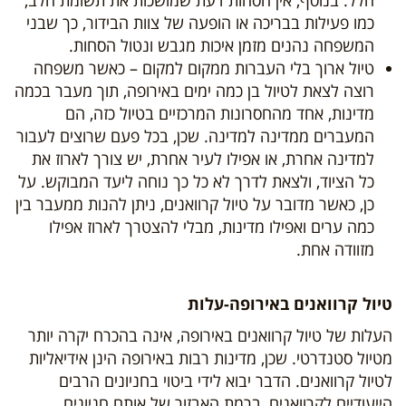
חלל. בנוסף, אין הסחות דעת שמושכות את תשומת הלב,
כמו פעילות בבריכה או הופעה של צוות הבידור, כך שבני
המשפחה נהנים מזמן איכות מגבש ונטול הסחות.
טיול ארוך בלי העברות ממקום למקום – כאשר משפחה
רוצה לצאת לטיול בן כמה ימים באירופה, תוך מעבר בכמה
מדינות, אחד מהחסרונות המרכזיים בטיול כזה, הם
המעברים ממדינה למדינה. שכן, בכל פעם שרוצים לעבור
למדינה אחרת, או אפילו לעיר אחרת, יש צורך לארוז את
כל הציוד, ולצאת לדרך לא כל כך נוחה ליעד המבוקש. על
כן, כאשר מדובר על טיול קרוואנים, ניתן להנות ממעבר בין
כמה ערים ואפילו מדינות, מבלי להצטרך לארוז אפילו
מזוודה אחת.
טיול קרוואנים באירופה-עלות
העלות של טיול קרוואנים באירופה, אינה בהכרח יקרה יותר
מטיול סטנדרטי. שכן, מדינות רבות באירופה הינן אידיאליות
לטיול קרוואנים. הדבר יבוא לידי ביטוי בחניונים הרבים
הייעודיים לקרוואנים, ברמת האבזור של אותם חניונים,