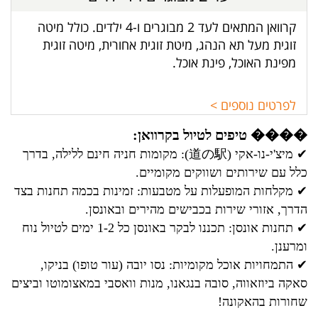
קרוואן המתאים לעד 2 מבוגרים ו-4 ילדים. כולל מיטה
זוגית מעל תא הנהג, מיטת זוגית אחורית, מיטה זוגית
מפינת האוכל, פינת אוכל.
לפרטים נוספים >
���� טיפים לטיול בקרוואן:
✔
מיצ'י-נו-אקי (道の駅)
: מקומות חניה חינם ללילה, בדרך
כלל עם שירותים ושווקים מקומיים.
✔ מקלחות המופעלות על מטבעות: זמינות בכמה תחנות בצד
הדרך, אזורי שירות בכבישים מהירים ובאונסן.
✔
תחנות אונסן
: תכננו לבקר באונסן כל 1-2 ימים לטיול נוח
ומרענן.
✔
התמחויות אוכל מקומיות
: נסו יובה (עור טופו) בניקו,
סאקה ביוזאווה, סובה בנגאנו, מנות וואסבי במאצומוטו וביצים
שחורות בהאקונה!