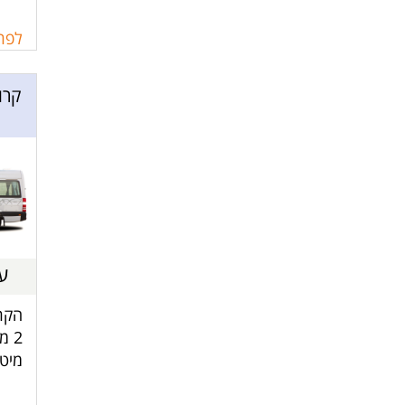
נפת
האוכ
לפרט
מטב
ושיר
עד 2
הקרו
2 מ
מיטה
שתי 