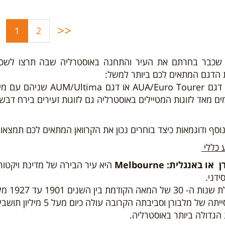
מטבחון, פינת אוכל,
מטבחון, 
מקלחת, ושירותים.
מקלחת, 
<<
(current)
1
2
שכבר בחרתם את העיר והתחנה באוסטרליה שבה תרצו לשכור
 הדגם המתאים לכם ביותר למשל:
קרוואן דגם /Euro Tourer
ם מאד לזוגות המטיילים באוסטרליה גם לזוגות זעירים בירח דבש 
וסף ודוגמאות כיצד בוחרים נכון את הקרוואן המתאים לכם תמצאו
 כללי
ו באנגלית: Melbourne
היא עיר הבירה של מדינת ויקטור
ידני.
ודמת בין השנים 1901 עד 1927 מלבורן הייתה בירת אוסטרליה.
אוכלוסייתה של מלבורן וס
 הגדולה ביותר באוסטרליה.