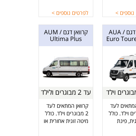
 מטבח,
פינת אוכל, מקלחת
שירותים.
ושירותים.
נוספים >
לפרטים נוספים >
קרוואן דגם AUA /
קרוואן דגם AUM /
Ultima Plus
Euro Toure
עד 2 מבוגרים ולילד
המתאים לעד
קרוואן המתאים לעד
ים וילד. כולל
2 מבוגרים וילד. כולל
ית, פינת
מיטה זוגית אחורית או
ופכת למיטה
שתי בודדות ומיטת