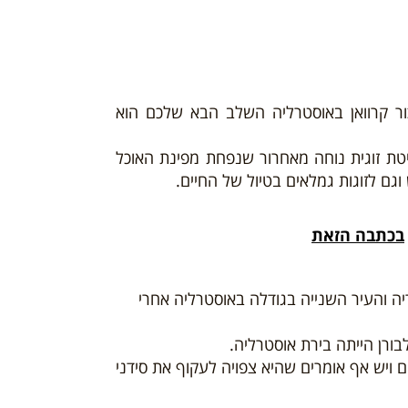
פינת אוכל,
,מטבחון, פינת אוכל,
ושירותים.
מקלחת, ושירותים.
 קרוואן באוסטרליה השלב הבא שלכם הוא
AUA או דגם AUM/Ultima שניהם עם מיטת זוגית נוחה מאחרור שנפחת מפינת האוכל
וגם לזוגות גמלאים בטיול של החיים.
בכתבה הזאת
יה והעיר השנייה בגודלה באוסטרליה אחרי
ביבתה הקרובה עולה כיום מעל 5 מיליון תושבים ויש אף אומרים שהיא צפויה לעקוף את סידני