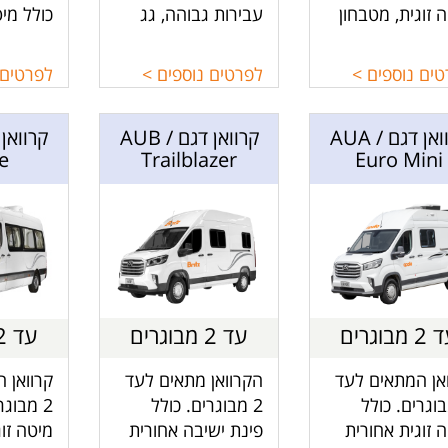
 זוגית, מטבחון
עבירות גבוהה, גג
כולל מיט
י וחיצוני, מקלחת
מתרומם, מיטה זוגית
אחורית 
ת וגג מתרחב.
אחורית קבועה וללא
מפינת ה
ים נוספים >
לפרטים נוספים >
לפרטים 
מקלחת ושירותים.
אוכל ומט
קרוואן דגם AUA /
קרוואן דגם AUB /
e
Trailblazer
Euro Mini
 מבוגרים
עד 2 מבוגרים
עד 2 מבוגרים
אן המתאים לעד
הקרוואן מתאים לעד
קרוואן 
בוגרים. כולל
2 מבוגרים. כולל
2 מבוגר
 זוגית אחורית
פינת ישיבה אחורית
מיטה זוג