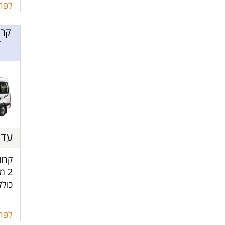
פינת
לפרט
מקלח
r
קרוו
כולל
ומט
לשול
לפרט