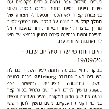
גשרים וסוללות עפר, נחצה פיורדים מקסימים עם
סירות דייגים ונסיים בחניה במרכז הכפר. נשוט
במעבורת קצרה לאי הסמוך ונטפס ל-
מצודה של
המלך קרל
אשר הגנה על הכפר. שם נצטרף לסיור
מודרך במצודה. לאחר הביקור נחזור במעבורת אל
העיירה ומשם בנסיעה קצרה לחניון הנמצא על האי
להתארגנות וארוחת ערב.
היום החמישי של הטיול יום שבת –
19/09/26
בבוקר נתחיל בנסיעה דרומה לעיר השנייה בגודלה
בשוודיה העיר
גטבורג
Göteborg
ניכנס לחנייה
ומשם בתחבורה הציבורית
(בתשלום נוסף
נמשיך למרכז העיר שם נתחיל בסיור קצר
במקום).
נראה את שוק המזון המקורה, העיר העתיקה ונסיים
במרכזי הקניות הענקיים. משם נמשיך לזמן חופשי