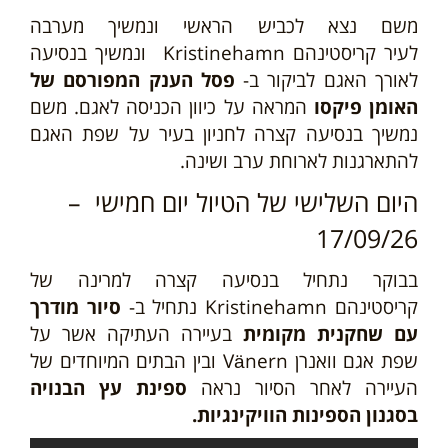
משם נצא לכביש הראשי ונמשיך מערבה
לעיר
קריסטינהם
Kristinehamn
ונמשיך בנסיעה
לאורך האגם לביקור ב-
פסל הענק המפורסם של
האומן פיקסו
המראה על כיוון הכניסה לאגם. משם
נמשיך בנסיעה קצרה לחניון בעיר על שפת האגם
להתארגנות לארוחת ערב ושינה.
היום השלישי של הטיול יום חמישי –
17/09/26
בבוקר נתחיל בנסיעה קצרה למרינה של
קריסטינהם
Kristinehamn
נתחיל ב-
סיור מודרך
עם שחקנית מקומית
בעיירה העתיקה אשר על
שפת
אגם וואנרן
Vänern
ובין הבתים המיוחדים של
העיירה לאחר הסיור נראה
ספ
ינת עץ הבנויה
בסגנון הספינות
הוויקינגיות.