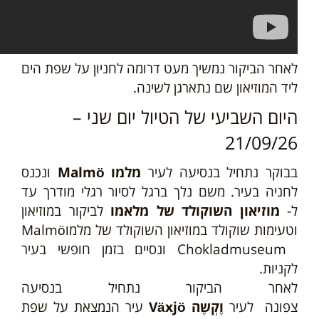
לאחר הביקור נמשיך מעט
דרומה לחניון על שפת הים
ליד המוזיאון
שם נתארגן לשינה.
היום השביעי של הטיול יום שני –
21/09/26
בבוקר נתחיל בנסיעה
לעיר
מלמו
Malmö
ונכנס
לחניה בעיר. משם נלך ברגל לסיור רגלי מודרך עד
ל-
מוזיאון השוקולד של מלאמו
לביקור במוזיאון
וטעימות שוקולד במוזיאון השוקולד של מלמו
Malmö
Chokladmuseum
ונסיים בזמן חופשי בעיר
לקניות.
לאחר
הביקור נתחיל בנסיעה
צפונה
לעיר
וֶקְשֶה
Växjö
עיר הנמצאת על שפת