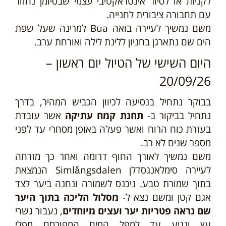
לקניות או לסיור אינטראקטיבי עצמי שבסיומן נחזור
עם תחבורה ציבורית לחנייה.
משם נמשיך לעיירה בואה
Bua
למרינה שעל שפת
הים שם נתארגן בחניון ללינת לילה ואורחת ערב.
היום השישי של הטיול יום ראשון –
20/09/26
בבוקר נתחיל בנסיעה לכיוון הכביש המהיר, בדרך
נתחיל בביקור ב-
תחנת קמח עתיקה
אשר עובדת
בעזרת כוח הרוח ואשר פעלה באופן מסחרי עד לפני
מספר שנים לא רב.
משם נמשיך לאורך החוף דרומה ואחר כך מזרחה
לעיירה סימלאנגסדלן
Simlångsdalen
הנמצאת
בתוך שמורת טבע. ניכנס לשמורה ונחנה ביער לצד
אגם קטן ומשם נצא ל-
מסלול הליכה בתוך היער
שם נראה פטריות יער ועצים מיוחדים
, נעבור גשרי
עץ ונגיע עד למפל המים המפורסם מפלי