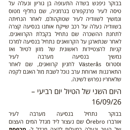
בבוקר ניפגש בשדה התעופה בן גוריון ונעלה על
לעיר פרנקפורט בגרמניה, שם נחליף מטוס
טיסה
ונמשיך
לשוודיה לעיר שטוקהולם. לאחר הנחיתה
בשוודיה נעלה על רכב שייקח אותנו בנסיעה קצרה
לתחנת ההשכרה שם נתחיל בקבלת הקרוואנים.
לאחר שנתארגן על הקרוואנים נתחיל בנסיעה
למרכז
קניות להצטיידות ראשונית של מזון לטיול ואז
נמשיך
בנסיעה מערבה לעיר
וסטרוס
Västerås
לחניון קרוואנים, שם לאחר
התארגנות וארוחת ערב נוכל לשבת מול האגם לקפה
שלאחריו נפרוש לשינה
.
היום השני של הטיול יום רביעי –
16/09/26
בבוקר נתחיל בנסיעה מערבה לעיר
אורברו
Örebro
שם נעצור ליד מגדל המים העצום
של העיר ונעלה במעלית לקצה מגדל ל-
מרפסת