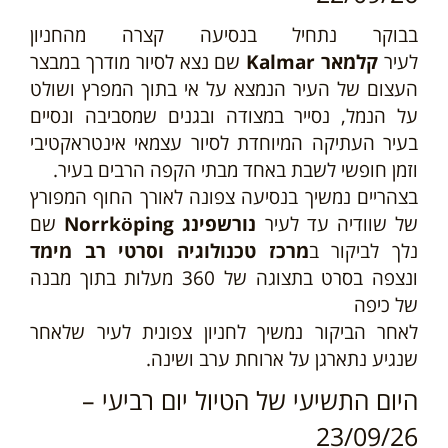
בבוקר נתחיל בנסיעה קצרה מהחניון
לעיר
קלמאר
Kalmar
שם נצא לסיור מודרך במבצר
העצום של העיר הנמצא על אי בתוך המפרץ ושולט
על הנמל, נסייר במצודה ובגנים שמסביבה ונסיים
בעיר העתיקה המיוחדת לסיור עצמאי אינטראקטיבי
וזמן חופשי לשבת באחד מבתי הקפה הרבים בעיר.
בצהריים נ
משיך בנסיעה צפונה לאורך החוף המפורץ
של שוודיה עד לעיר
נורשפינג Norrköping
שם
נלך לביקור ב
מרכז טכנולוגיה וסרטי רב מימד
ונצפה בסרט בתצוגה של 360 מעלות בתוך מבנה
של כיפה
לאחר הביקור נמשיך לחניון צפונית לעיר שלאחר
שנגיע נתארגן על ארוחת ערב ושינה.
היום התשיעי של הטיול יום רביעי –
23/09/26