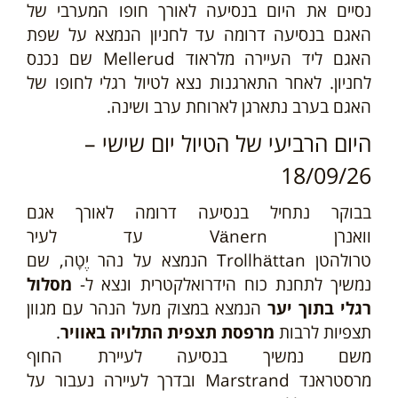
נסיים את היום בנסיעה לאורך חופו המערבי של
האגם בנסיעה דרומה עד לחניון הנמצא על שפת
האגם ליד העיירה מלראוד
Mellerud
שם נכנס
לחניון. לאחר התארגנות נצא לטיול רגלי לחופו של
האגם בערב נתארגן לארוחת ערב ושינה.
היום הרביעי של הטיול יום שישי –
18/09/26
בבוקר נתחיל בנסיעה דרומה לאורך אגם
וואנרן
Vänern
עד לעיר
טרולהטן
Trollhättan
הנמצא על נהר יֶטָה, שם
נמשיך לתחנת כוח הידרואלקטרית ונצא ל-
מסלול
רגלי בתוך יער
הנמצא במצוק מעל הנהר עם מגוון
תצפיות לרבות
מרפסת תצפית התלויה באוויר
.
משם נמשיך בנסיעה לעיירת החוף
מרסטראנד
Marstrand
ובדרך לעיירה נעבור על