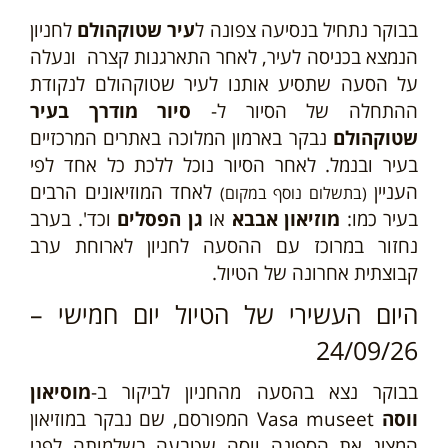
בבוקר נתחיל בנסיעה צפונה ל
עיר שטוקהולם
לחניון
הנמצא בכניסה לעיר, לאחר התארגנות קצרה
ונעלה
על הסעה שתסיע אותנו לעיר שטוקהולם
לנקודת
ההתחלה של הסיור ל-
סיור מודרך בעיר
שטוקהולם
נבקר בארמון המלוכה באתרים המרכזיים
בעיר ובנמל.
לאחר הסיור נוכל ללכת כל אחד לפי
לאחד המוזיאונים הרבים
העניין
(בתשלום נוסף במקום)
בעיר כמו:
מוזיאון אבבא
או
גן הפסלים
וכד'. בערב
נחזור במרוכז עם ההסעה לחניון לארוחת ערב
קבוצתית אחרונה של הטיול.
היום העשירי של הטיול יום חמישי –
24/09/26
ביקור ב-
מוסיאון
בבוקר נצא בהסעה מהחניון ל
ווסה
Vasa museet המפורסם, שם נבקר במוזיאון
המציג את הספינה ווסה שטבעה בשלמותה לפני