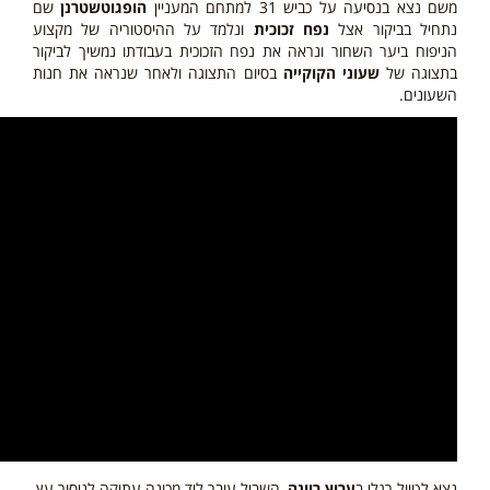
משם נצא בנסיעה על כביש 31 למתחם המעניין
הופגוטשטרנן
שם
נתחיל בביקור אצל
נפח זכוכית
ונלמד על ההיסטוריה של מקצוע
הניפוח ביער השחור ונראה את נפח הזכוכית בעבודתו נמשיך לביקור
בתצוגה של
שעוני הקוקייה
בסיום התצוגה ולאחר שנראה את חנות
השעונים.
נצא לטיול רגלי ב
ערוץ רוונה
, השביל עובר ליד מכונה עתיקה לניסור עץ,