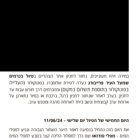
במידה ויהיו מעוניינים, נחזור לחניון אחר הצהריים ב
טיול בכרמים
(העלייה
שמעל העיר פרייבורג
נעלה לטירת שלוסברג בפונוקולור
בפונוקולור בתוספת תשלום במקום)
ומהכרמים דרך חורש עבות עד
לחניון. בערב לאחר שנחזור לחניון ברגל, ברכבת או בסיור נתארגן על
ארוחת ערב קבוצתית ונשב ביחד לארוחה מהנה ומפגש ערב.
היום
החמישי
של הטיול יום שלישי – 11/06/24
את היום הזה נתחיל בנסיעה לאזור היער השחור הגבוהה ונגיע למפלי
המים -
מפלי טודנאו
שם נלך למסלול הליכה קצר בטבע למפלי המים