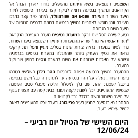
השוצפים הנמצאים בשיא זרימתם מהמפלים נחזור לאורך הנחל אל
הקרוואנים ונמשיך בנסיעה דרומה לביקור קצר בעיירה טיפוסית לאזור
היער השחור ה
עיירה שונאו אם שוורצוולד
, לאחר סיור קצר במרכז
העיירה וזמן חופשי לצהריים נמשיך בנסיעה דרומה בדרכים הנופיות של
היער השחור הגבוהה.
נגיע לעיירה הסל שם נבקר
במערת נטיפים
מערה מעניינת הנקראת
"מערת אנשי האדמה" שהיא מהמערות העתיקות שנמצאו ביער השחור,
נרד לסיור במערה נראה צורות שונות בסלע, מעיין ומפל תת קרקעי
נראה את נטיף העתיק ביותר שהתגלה במערות נטיפים בגרמניה
ונשמע על האגדות שנותנות את השם למערה ונסיים בחזיון אור וקול
במערה.
מהמערה נמשיך בנסיעה צפונה למרגלות
ההר בלכן
השלישי בגובהו
ביער השחור, נעלה על ההר בנסיעה עד לתחנת הרכבל משם בנסיעה
ברכבל לפסגת ההר, שם נלך למסלול הליכה מעגלי סביב הפיסגה
שבסיומו המעוניינים יוכלו לשבת לקפה ועוגה בבית קפה עם תצפית בנוף
על היער השחור ומשם ברכבל נרד לקרוואנים.
מההר נצא בנסיעה לחניון בעיר
פרייבורג
ובערב יוכלו המעוניינים לצאת
לטיול עצמאי בעיר.
היום
השישי
של הטיול יום רביעי –
12/06/24