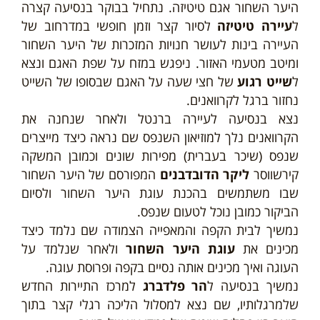
היער השחור אגם טיטיזה. נתחיל בבוקר בנסיעה קצרה
ל
עיירה טיטיזה
לסיור קצר וזמן חופשי במדרחוב של
העיירה בינות לעושר חנויות המזכרות של היער השחור
ומיטב מטעמי האזור. ניפגש במזח על שפת האגם ונצא
ל
שייט רגוע
של חצי שעה על האגם שבסופו של השייט
נחזור ברגל לקרוואנים.
נצא בנסיעה לעיירה ברנטל ולאחר שנחנה את
הקרוואנים נלך למוזיאון השנפס שם נראה כיצד מייצרים
שנפס (שיכר בעברית) מפירות שונים וכמובן המשקה
קירשווסר
ליקר הדובדבנים
המפורסם של היער השחור
שבו משתמשים בהכנת עוגת היער השחור ולסיום
הביקור כמובן נוכל לטעום שנפס.
נמשיך לבית הקפה והמאפייה הצמודה שם נלמד כיצד
מכינים את
עוגת היער השחור
ולאחר שנלמד על
העוגה ואיך מכינים אותה נסיים בקפה ופרוסת עוגה.
נמשיך בנסיעה ל
הר פלדברג
למרכז התיירות החדש
שלמרגלותיו, שם נצא למסלול הליכה רגלי קצר בתוך