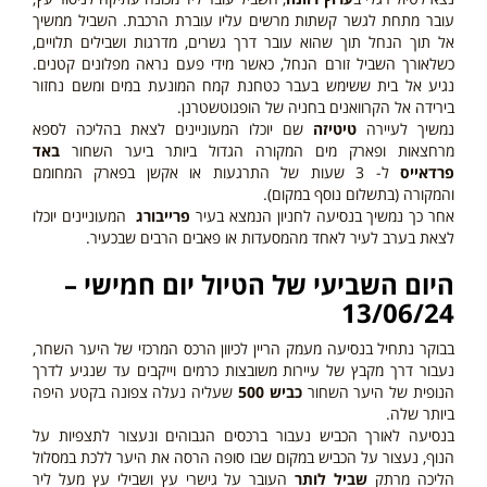
עובר מתחת לגשר קשתות מרשים עליו עוברת הרכבת. השביל ממשיך
אל תוך הנחל תוך שהוא עובר דרך גשרים, מדרגות ושבילים תלויים,
כשלאורך השביל זורם הנחל, כאשר מידי פעם נראה מפלונים קטנים.
נגיע אל בית ששימש בעבר כטחנת קמח המונעת במים ומשם נחזור
בירידה אל הקרוואנים בחניה של הופגוטשטרנן.
נמשיך לעיירה
טיטיזה
שם יוכלו המעוניינים לצאת בהליכה לספא
מרחצאות ופארק מים המקורה הגדול ביותר ביער השחור
באד
פרדאייס
ל- 3 שעות של התרגעות או אקשן בפארק המחומם
והמקורה
(בתשלום נוסף במקום)
.
אחר כך נמשיך בנסיעה לחניון הנמצא בעיר
פרייבורג
המעוניינים יוכלו
לצאת בערב לעיר לאחד מהמסעדות או פאבים הרבים שבכעיר.
היום
השביעי
של הטיול יום חמישי –
13/06/24
ב
בוקר נתחיל בנסיעה מעמק הריין לכיוון הרכס המרכזי של היער השחר,
נעבור דרך מקבץ של עיירות משובצות כרמים וייקבים עד שנגיע לדרך
הנופית של היער השחור
כביש 500
שעליה נעלה צפונה בקטע היפה
ביותר שלה.
בנסיעה לאורך הכביש נעבור ברכסים הגבוהים ונעצור לתצפיות על
הנוף, נעצור על הכביש במקום שבו סופה הרסה את היער ללכת במסלול
הליכה מרתק
שביל לותר
העובר על גישרי עץ ושבילי עץ מעל ליר