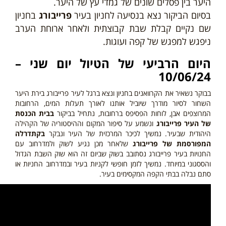
היער בין פסלים שונים של גמדי עץ של היער.
בסיום הביקור נצא בנסיעה לחניון בעיר
פרייבורג
בחניון
שם
נקיים קבלת שבת קבוצתית ולאחר ארוחת הערב
ניפגש למפגש של קפה ועוגות.
היום
הרביעי
של הטיול יום שני –
10/06/24
בבוקר נשאיר את הקרוואנים בחניון ונצא ברגל לעיר פרייבורג בירת היער
השחור לסיור מודרך שיוביל אותנו לאורך תעלות המים, הרחובות
המרוצפים אבן, לוחות הפסיפס ברחובות, נתחיל בביקור
בבית הכנסת
של העיר פרייבורג
ונשמע על סיפור המקום וההיסטוריה של הקהילה
היהודית שבעיר. נמשיך לכיכר המרכזית של העיר ונבקר
בקתדרלה
המפורסמת של פרייבורג
שלאחר מכן נגיע לשוק ולמדרחוב עם
החנויות בעיר פרייבורג נסתובב בשוק שביום זה הוא שוק השבת הגדול
והססגוני במיוחד. נמשיך לזמן חופשי לקניות בעיר ובמדרחוב החניות או
סתם נבלה בבתי הקפה המקסימים בעיר.