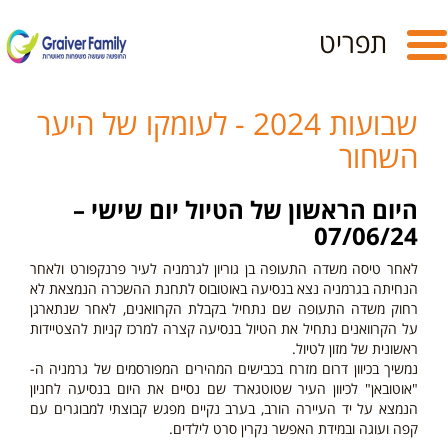
Toggle
תפריט
navigation
שבועות 2024 - לעומקו של היער
השחור
היום
הראש
ון של הטיול יום שישי –
07/06/24
לאחר טיסה משדה התעופה בן גוריון לגרמניה לעיר פרנקפורט ולאחר
הנחיתה בגרמניה נצא בנסיעה באוטובוס לתחנת ההשכרה הנמצאת לא
רחוק משדה התעופה שם נתחיל בקבלת הקרוואנים, לאחר שנתארגן
על הקרוואנים נתחיל את הטיול בנסיעה קצרה למרכז קניות להצטיידות
ראשונית של מזון לטיול.
נמשיך בכיוון דרום מזרח בכבישים המהירים המפורסמים של גרמניה ה-
"אוטובאן"
לכיוון העיר שטוטגארד שם
נסיים את היום בנסיעה לחניון
הנמצא על יד העיירה הורב, בערב נקיים מפגש קבוצתי למבוגרים עם
קפה ועוגה ובמידת האפשר נקרין סרט לילדים.