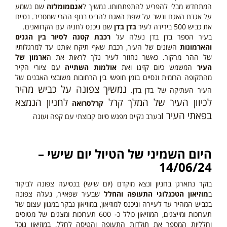
המתחדש מבלי להפריע להתפתחותו. נמשיך ל
אגם
מומלזה
שם נשמע
על אגדת האגם ונשב על שפת האגם להביט בנוף ההרי שמסביב. נסיים
את כביש 500 בירידה לעיר
בדן בדן
שם ניכנס לחניה עם הקרוואנים.
בעיר הספר בדן בדן נעלה על
רכבת קטנה לסיור בין הגנים
והארמונות
השונים של העיר, רכבת שאף תיקח אותנו עד למרגלותיו
של ההר מרקור. כאשר נחזור לעיר נלך לראות את ה
ארמון של
העיר
המשמש כיום קזינו ואת
אולמות השתייה
עם ציורי הקיר
מהתקופה הרומית ונסיים בזמן חופשי בין הרחובות משובצי האבנים של
נמשיך צפונה על כביש מהיר
העיר העתיקה של בדן בדן.
לכיוון העיר של המלך קרל
לחניון הנמצא
קרלסרואה
בפאתי העיר ו
בערב נקיים מפגש סיום קבוצתי עם קפה ועוגה
היום
השמיני
של הטיול יום שישי –
14/06/24
בוקר נתארגן בחניון ונצא מוקדם (יום שישי) בנסיעה צפונה לביקור
ב
מוזיאון הטכנלוגי התעופה והחלל
שבעיר שפאייר, נעלה צפונה
בכביש המהיר עד לעיירה וניכנס למוזיאון, במוזיאון נבקר במגוון עצום של
תערוכות ומייצגים, המוזיאון כולל כ- 600 תערוכות ומצגים של מטוסים
וחלליות המספר את תולדות התעופה והטיסה לחלל, במוזיאון נוכל