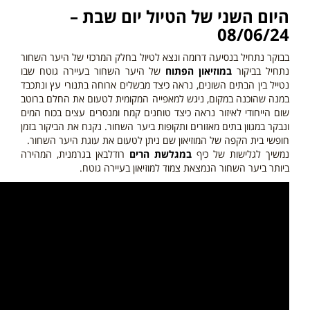
היום
השני
של הטיול יום שבת –
08/06/24
בבוקר נתחיל בנסיעה דרומה ונצא לטיול בחלק המרכזי של היער השחור
נתחיל בביקור
ב
מוזיאון הפתוח
של היער השחור בעיירה גוטח שבו
נטייל בין הבתים השונים, נראה כיצד מבשלים ארוחה בתנורי עץ ונתכבד
במנה שהוכנה במקום, ניגש למאפייה המקומית לטעום את החלם ברוטב
שום הייחודי לאיזור נראה כיצד טוחנים קמח ומנסרים עצים בכוח המים
ונבקר במגוון בתים מאזורים ותקופות ביער השחור. נקנח את הביקור בזמן
חופשי בית הקפה של המוזיאון שם ניתן לטעום את עוגת היער השחור.
נמשיך לגלישות של כיף
במגלשת הרים
רודלבאן בגרמנית, המהירה
ביותר ביער השחור הנמצאת צמוד למוזיאון בעיירה גוטח.