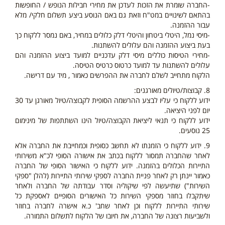
-החברה שומרת את הזכות לעדכן את מחירי חבילות הנופש / החופשות
בהתאם לשינויים במט"ח וזאת גם באם הנוסע ביצע תשלום חלקי/ מלא
עבור ההזמנה.
-מיסי נמל, היטלי ביטחון והיטלי דלק כלולים במחיר, באם נמסר ללקוח כך
בעת ביצוע ההזמנה והם עלולים להשתנות.
-מחירי הטיסות כוללים מיסי דלק עדכניים למועד ביצוע ההזמנה והם
עלולים להשתנות עד למועד כרטוס כרטיס הטיסה.
הלקוח מתחייב לשלם לחברה את ההפרשים כאמור , מיד עם דרישה.
8. קבוצות/טיולים מאורגנים:
ידוע ללקוח כי עליו לבצע ההרשמה הסופית לקבוצה/טיול מאורגן עד 30
יום לפני היציאה.
ידוע ללקוח כי תנאי ליציאת הקבוצה/טיול הינו השתתפות של מינימום
25 נוסעים.
9. ידוע ללקוח כי הזמנתו לא תחשב כסופית וכמחייבת את החברה אלא
לאחר שהחברה תמסור ללקוח בכתב את אישורה הסופי לכ"א משירותי
התיירות הכלולים בהזמנה. ידוע ללקוח כי האישור הסופי של החברה
כאמור יינתן רק לאחר פניית החברה לספקי שירותי התיירות (להלן "ספקי
השירות") שתיעשה לפי שיקוליה וסדר עבודתה של החברה ולאחר
שיתקבלו בחוזר מספקי השירות כל האישורים הסופיים לאספקת כל
שירותי התיירות ללקוח וכן לאחר שחב' כ.א אישרה לחברה בחוזר
ולשביעות רצונה של החברה, את חיובו של הלקוח לתשלום התמורה.