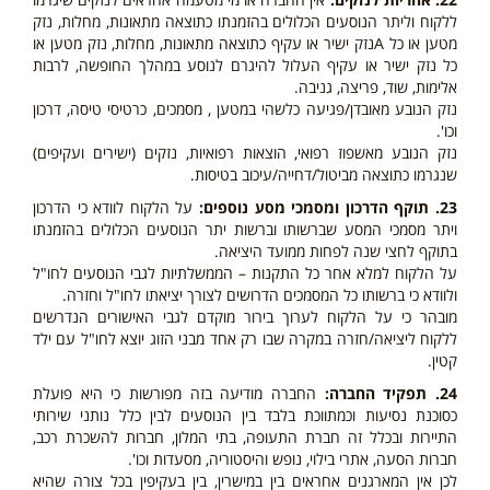
ללקוח וליתר הנוסעים הכלולים בהזמנתו כתוצאה מתאונות, מחלות, נזק
מטען או כל Aנזק ישיר או עקיף כתוצאה מתאונות, מחלות, נזק מטען או
כל נזק ישיר או עקיף העלול להיגרם לנוסע במהלך החופשה, לרבות
אלימות, שוד, פריצה, גניבה.
נזק הנובע מאובדן/פגיעה כלשהי במטען , מסמכים, כרטיסי טיסה, דרכון
וכו'.
נזק הנובע מאשפוז רפואי, הוצאות רפואיות, נזקים (ישירים ועקיפים)
שנגרמו כתוצאה מביטול/דחייה/עיכוב בטיסות.
23. תוקף הדרכון ומסמכי מסע נוספים:
על הלקוח לוודא כי הדרכון
ויתר מסמכי המסע שברשותו וברשות יתר הנוסעים הכלולים בהזמנתו
בתוקף לחצי שנה לפחות ממועד היציאה.
על הלקוח למלא אחר כל התקנות – הממשלתיות לגבי הנוסעים לחו"ל
ולוודא כי ברשותו כל המסמכים הדרושים לצורך יציאתו לחו"ל וחזרה.
מובהר כי על הלקוח לערוך בירור מוקדם לגבי האישורים הנדרשים
ללקוח ליציאה/חזרה במקרה שבו רק אחד מבני הזוג יוצא לחו"ל עם ילד
קטין.
24. תפקיד החברה:
החברה מודיעה בזה מפורשות כי היא פועלת
כסוכנת נסיעות וכמתווכת בלבד בין הנוסעים לבין כלל נותני שירותי
התיירות ובכלל זה חברת התעופה, בתי המלון, חברות להשכרת רכב,
חברות הסעה, אתרי בילוי, נופש והיסטוריה, מסעדות וכו'.
לכן אין המארגנים אחראים בין במישרין, בין בעקיפין בכל צורה שהיא