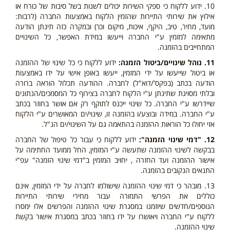
10. ידוע ללקוח כי ספקי השירות יכולים לשנות בשל סיבות של כורח או
אילוץ את שירותי התיירות שהזמין הלקוח באמצעות החברה (לרבות:
מועד, מחיר, טיב, היקף, איכות, מיקום וכו') ובמקרה כזה תינתן הודעה
מתאימה למזמין ע"י החברה וייעשו במידת האפשר, כל השינויים
המתחייבים בהזמנה.
11. נוהל שינויים/ביטול הזמנה:
ידוע ללקוח כי כל שינוי של ההזמנה
או ביטול שייעשו על ידי המזמין, ייעשו באופן אישי על ידו באמצעות
הודעה בכתב (בפקס'/דוא"ל) לחברה. ההודעה תכלול הוראה ברורה
ובלתי מסויגת שתינתן ע"י הלקוח לחברה בצירוף כל המסמכים/הנתונים
שיידרשו ע"י החברה. כל שינוי ייכנס לתוקף רק אם אושר בחוזר בכתב
ע"י החברה. במידה ובוצע/ו בהזמנה זו, שינוי/ים המאושרים ע"י הלקוח
אזי יחולו כל הוראות ההזמנה בהתאמה גם על השינוי/ים הנ"ל.
12. "דמי שינוי הזמנה":
ידוע ללקוח כי עבור כל טיפול של החברה
בבקשה לשינוי ההזמנה שתעשה ע"י המזמין, החל ממועד החתימה על
אישור ההזמנה ועד החזרה , יחויב המזמין ב"דמי שינוי הזמנה" עפ"י
התנאים הנקובים בהזמנה.
13. מובהר כי דמי שינוי ההזמנה שישולמו לחברה על ידי המזמין, אינם
כוללים את הפרשי התמורה עבור מחירי שירותי התיירות
הנוספים/חדשים שיוזמנו במסגרת שינוי ההזמנה והפרשים אלו ימסרו
ללקוח ע"י החברה ויאושרו על ידו בחוזר בכתב במסגרת אישור בקשת
שינוי ההזמנה.