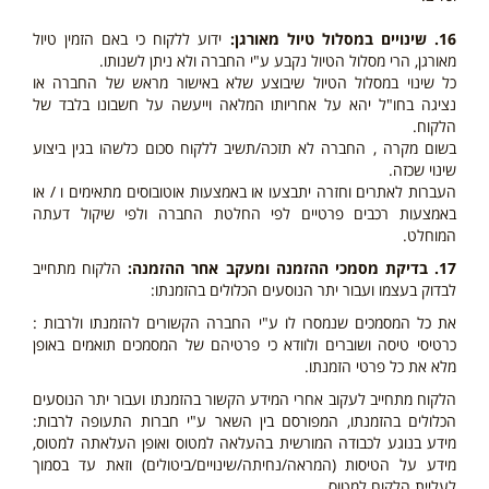
16. שינויים במסלול טיול מאורגן:
ידוע ללקוח כי באם הזמין טיול
מאורגן, הרי מסלול הטיול נקבע ע"י החברה ולא ניתן לשנותו.
כל שינוי במסלול הטיול שיבוצע שלא באישור מראש של החברה או
נציגה בחו"ל יהא על אחריותו המלאה וייעשה על חשבונו בלבד של
הלקוח.
בשום מקרה , החברה לא תזכה/תשיב ללקוח סכום כלשהו בגין ביצוע
שינוי שכזה.
העברות לאתרים וחזרה יתבצעו או באמצעות אוטובוסים מתאימים ו / או
באמצעות רכבים פרטיים לפי החלטת החברה ולפי שיקול דעתה
המוחלט.
17. בדיקת מסמכי ההזמנה ומעקב אחר ההזמנה:
הלקוח מתחייב
לבדוק בעצמו ועבור יתר הנוסעים הכלולים בהזמנתו:
את כל המסמכים שנמסרו לו ע"י החברה הקשורים להזמנתו ולרבות :
כרטיסי טיסה ושוברים ולוודא כי פרטיהם של המסמכים תואמים באופן
מלא את כל פרטי הזמנתו.
הלקוח מתחייב לעקוב אחרי המידע הקשור בהזמנתו ועבור יתר הנוסעים
הכלולים בהזמנתו, המפורסם בין השאר ע"י חברות התעופה לרבות:
מידע בנוגע לכבודה המורשית בהעלאה למטוס ואופן העלאתה למטוס,
מידע על הטיסות (המראה/נחיתה/שינויים/ביטולים) וזאת עד בסמוך
לעליית הלקוח למטוס.