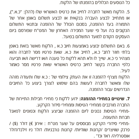
כל הנוסעים הכלולים בהזמנתו של הלקוח.
5. הלקוח מאשר לחברה לחייב את כרטיס האשראי שלו (להלן: "כ.א."),
או מתחייב לבצע העברה בנקאית או לבצע תשלום באופן אחר של
התמורה בעד ההזמנה, בסכום הכולל של ההזמנה ובתנאי התשלום
הנקובים בה ועל פי שער המכירה האחרון של המט"ח שפורסם ביום
העסקים הקודם למועד התשלום בפועל.
6. באם התשלום יבוצע באמצעות חיוב כ.א , הלקוח מאשר בזאת באופן
בלתי חוזר לחב' כ.א., לחייב את כ.א. שאת פרטיו מסר לחברה והוא
מצהיר כי כ.א. שייך לו ולא תהא ללקוח כל טענה ו/או דרישה ו/או תביעה
כלפי החברה בקשר לחיוב כרטיס האשראי שאת פרטיו מסר כאמור
לעיל.
הלקוח מצרף להזמנה זו את העתק צילומי של : כ.א שלו ותעודה מזהה
שלו ומאשר לחברה לעשות בהם שימוש לצורך ביצוע כל החיובים
הנדרשים עבור ההזמנה.
7. שינויים במחירי ההזמנה:
ידוע ללקוח כי מחירי חבילות התיירות של
החברה מורכבים ממחירי הטיסות וממחירי סידור הקרקע.
-מחירי הטיסות נכונים ליום ההזמנה שביצע הלקוח וכפופים לפאנל
חברות התעופה.
-מחירי סידורי הקרקע מבוססים על שער מט"ח : אירו( €) דולר ($) /
פרנק שוויצרים /קרונות שוודיות/ קרונות נורבגיות/ דולר ניו זילנד/דולר
אוסטרליה/ ראד וכד' .