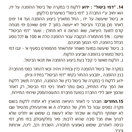
14. "דמי ביטול" : ידוע
ללקוח כי במקרה של ביטול ההזמנה על ידו,
הוא יחויב ע"י החברה ב "דמי ביטול" בשיעורים כדלקמן:
א. ביטול שיעשה על ידו , החל מתאריך ביצוע ההזמנה ועד 14 ימים
לאחר מכן (ובלבד והביטול לא ייעשה בתוך 7 ימים שאינם ימי מנוחה
קודם למועד היציאה, שאז הוראה זו לא תחול) : שעור "דמי הביטול"
שייגבו : 5% מהתמורה הנקובה עבור ההזמנה כולה או 100 ₪ לכל נוסע
הכלול בהזמנה, לפי הנמוך מבינהם.
ב. ביטול שיעשה במועד מאוחר יותר/אחר מהמפורט בסעיף א' - יגבו דמי
ביטול כמפורט בהזמנה שביצע הלקוח.
ג. הלקוח מאשר כי קיבל בעת ביצוע ההזמנה את תנאי הביטול.
במקרה של ביטול ההזמנה כדין ובמידה ויהיה זכאי להחזר כספי מהחברה
בגין ההזמנה , יתבצע ההחזר בקיזוז "דמי הביטול" במידה וניתן.
ידוע ללקוח כי במקרה של ביטול כדין של ההזמנה, החברה תשיב ללקוח
את הסך עליו התחייב, באם נותר לאחר ניכוי דמי הביטול, רק לאחר
שהסך יושב לידי החברה בפועל מחברת התעופה/ספק שירותי התיירות.
15.החזרים:
מובהר כי לאחר היציאה מהארץ לא יוחזרו ללקוח בשום
מקרה כספים עבור כל חלק של החבילה ו/ או אירוע/חלק מהטיול שבו
לא ישתתף הלקוח או שיבחר שלא לעשות בו שימוש או יחליט שלא
לצרוך אותו מכל סיבה שהיא לרבות: סיור (חלקו/כולו), בתי מלון, דמי
כניסה לאתרים, שימוש באמצעי תחבורה, השכרת רכב, לינה, ארוחות
וכיו"ב.