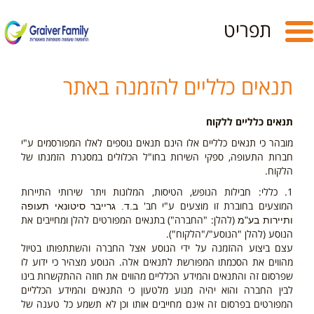
Toggle
תפריט
navigation
תנאים כלליים להזמנה באתר
תנאים כלליים ללקוח
מובהר כי תנאים כלליים אלו הינם תנאים נוספים לאלו המפורסמים ע"י
חברות התעופה, ספקי השירות בחו"ל הכלולים במסגרת הזמנתו של
הלקוח.
1. כללי: חבילות הנופש, הטיסות, המלונות ויתר שירותי התיירות
המוצעים בחוברת זו מוצעים ע"י חב'
ב.ד. גרייבר סיטונאי תעופה
(להלן: "החברה") בתנאים המפורטים להלן ומחייבים את
ותיירות בע"מ
הנוסע (להלן "הנוסע"/"הלקוח").
עצם ביצוע ההזמנה על ידי הנוסע אצל החברה והשתתפותו בטיול
מהווים את הסכמתו המפורשת לתנאים אלה. הנוסע מצהיר כי ידוע לו
שפרסום זה והתנאים והמידע הכלליים מהווים את חוזה ההתקשרות בינו
לבין החברה והוא יהיה מנוע מלטעון כי התנאים והמידע הכלליים
המפורטים בפרסום זה אינם מחייבים אותו וכן לא תשמע כל טענה של