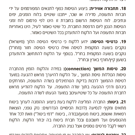
18. תחבורה אווירית:
ביצוע הטיסות כפוף לתנאים המפורסמים על ידי
חברות התעופה, סדירה או שכר, ייתכנו שינויים בלוח הזמנים, ימים
ונתיבים. לוח הטיסות הרשום בחוברת זו הינו לפי פרסום לוח זמני
הטיסות הנכון ליום הדפסת החוברת. כל שינוי כאמור לעיל, הינו באחריות
חברות התעופה ועל הלקוח להתעדכן בכל השינויים כאמור.
19. כרטיסי הטיסה:
ידוע ללקוח כי כרטיסי הטיסה הלוך (מישראל)
נוקבים בשעה המקומית לטיסה ואילו כרטיסי הטיסה חזור (מחו"ל)
נוקבים בשעה המקומית בחו"ל. בנוסף על הלקוח להתחשב ולהתעדכן
בשעון קיץ/חורף בארץ ובחו"ל.
20. טיסות המשך (connection):
במידה והלקוח הזמין מהחברה
טיסות הכוללות טיסת המשך , על הלקוח להיערך מראש להגעה במועד
לטיסת ההמשך לרבות בדיקת הטרמינלים בשדה התעופה, המרחקים
בינהם ודרכי ההגעה בתוך שדה התעופה. על הלקוח להודיע מראש
לחברת התעופה על כל שינוי/עיכוב במועד הגעתו לשדה התעופה.
21. ביטוח:
החברה המליצה ללקוח בעת ביצוע ההזמנה לערוך ביטוח
מתאים ומקיף לנסיעה (לרבות הכיסויים הנדרשים: נזק גופני, הוצאות
רפואיות ואשפוז, ביטוח מטען/כבודה , ביטוח "דמי ביטול") וזאת לכל אחד
מהנוסעים ועל חשבונם ובכל חברת ביטוח בה יבחר הלקוח. הלקוח
רשאי לקבל פרטים נוספים אצל נציג החברה.
22. אחריות לנזקים:
אין החברה או מי מטעמה אחראים לנזקים שיגרמו