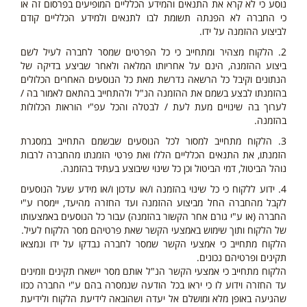
נוסע כי לא קרא את התנאים והמידע הכלליים המופיעים בפרסום זה או
כי החברה לא הפנתה תשומת לבו לתנאים ולמידע הכלליים קודם
לביצוע ההזמנה על ידו.
2. הלקוח מצהיר ומתחייב כי כל הפרטים שמסר לחברה לעיל לשם
ביצוע ההזמנה, הינם על אחריותו המלאה ולאחר שביצע בדיקה של
הנתונים וקיבל כל הרשאה נדרשת מאת כל הנוסעים האחרים הכלולים
בהזמנתו לבצע בשמם את ההזמנה הנ"ל ולהתחייב בהתאם לאמור בה /
לערוך בה שינויים מעת לעת / לבטלה והכל עפ"י הוראות הכלולות
בהזמנה.
3. הלקוח מתחייב למסור לכל הנוסעים שבשמם התחייב במסגרת
הזמנתו, את התנאים הכלליים הללו ואת פרטי הזמנתו מהחברה לרבות
נוהל הביטול, דמי הביטול וכן כל שינוי שיבוצע בעתיד בהזמנה.
4. ידוע ללקוח כי כל שינוי בהזמנה ו/או עדכון ו/או מידע שעל הנוסעים
לקבל מהחברה החל מביצוע ההזמנה ועד החזרה מהיעד, יימסרו ע"י
החברה (או ע"י גורם אחר הקשור בהזמנה) עבור כל הנוסעים באמצעותו
של הלקוח ותוך שימוש באמצעי הקשר שאת פרטיהם מסר הלקוח לעיל.
הלקוח מתחייב כי אמצעי הקשר שמסר לחברה נבדקו על ידו ונמצאו
תקינים ופרטיהם נכונים.
הלקוח מתחייב כי אמצעי הקשר הנ"ל אותם מסר יישארו תקינים וזמינים
עד החזרה וידוע לו כי יראו בכל הודעה שנמסרה בהם ע"י החברה ככזו
שהגיעה באופן מלא ומושלם אל יעדה ושהובאה לידיעת הלקוח ולידיעת