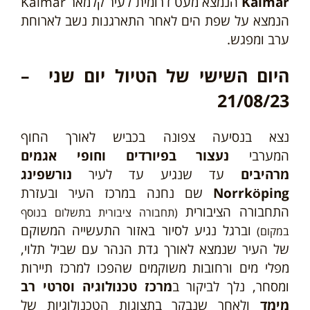
Kalmar
הנמצא מעט דרומית לעיר קלמאר Kalmar
הנמצא על שפת הים לאחר התארגנות נשב לארוחת
ערב ומפגש.
היום השישי של הטיול יום שני –
21/08/23
נצא בנסיעה צפונה בכביש לאורך החוף
המערבי
נעצור בפיורדים וחופי אגמים
מרהיבים
עד שנגיע עד לעיר
נורשפינג
Norrköping
שם נחנה במרכז העיר ובעזרת
התחבורה הציבורית
(תחבורה ציבורית בתשלום בנוסף
וברגל נגיע לסיור באזור התעשייה המשוקם
במקום)
של העיר שנמצא לאורך גדת הנהר עם שביל תלוי,
מפלי מים ורחובות משוקמים שהפכו למרכז תיירות
ומסחר, נלך לביקור ב
מרכז טכנולוגיה וסרטי רב
מימד
ולאחר שנבקר בתצוגות הטכנולוגיות של