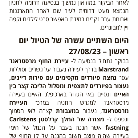
לאחר הביקור במוזיאון נמשיך בנסיעה דרומה לחניון
הנמצא מעט דרומית לעיר שם לאחר התארגנות
וארוחת ערב נקרים במידת האפשר סרט לילדים וקפה
ויין למבוגרים.
היום השתיים עשרה של הטיול יום
ראשון – 27/08/23
בבוקר נתחיל בנסיעה
ל-
עיירת החוף מרסטראנד
Marstrand
בדרך לעיירה נעבור על גשרים וסוללות
עפר
נחצה פיורדים מקסימים עם סירות דייגים,
נעצור בפיורדים לתצפית ומסלול הליכה קצר בין
האיים
ונסיים באי הגדול בארכיפלג האיים בעיירה
מרסטראנד
למגרש החניה במרכז
העיירה
מרסטראנד
, נעבור
במעבורת
קצרה לאי הסמוך
ונטפס ל-
מצודה של המלך קרלסטן Carlstens
fästning
אשר הגנה בעבר על הנמל של הימי
בעיירה שהיה מוצב חשוב בהגנה על קו החוף של