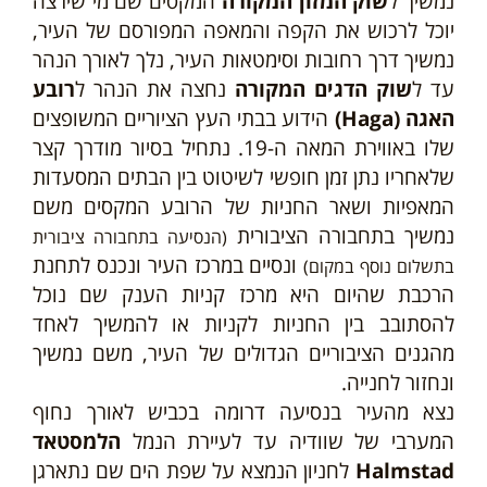
נמשיך ל
שוק המזון המקורה
המקסים שם מי שירצה
יוכל לרכוש את הקפה והמאפה המפורסם של העיר,
נמשיך דרך רחובות וסימטאות העיר, נלך לאורך הנהר
עד ל
שוק הדגים המקורה
נחצה את הנהר ל
רובע
האגה (Haga)
הידוע בבתי העץ הציוריים המשופצים
שלו באווירת המאה ה-19. נתחיל בסיור מודרך קצר
שלאחריו נתן זמן חופשי לשיטוט בין הבתים המסעדות
המאפיות ושאר החניות של הרובע המקסים משם
נמשיך בתחבורה הציבורית
(הנסיעה בתחבורה ציבורית
ונסיים במרכז העיר ונכנס לתחנת
בתשלום נוסף במקום)
הרכבת שהיום היא מרכז קניות הענק שם נוכל
להסתובב בין החניות לקניות או להמשיך לאחד
מהגנים הציבוריים הגדולים של העיר, משם נמשיך
ונחזור לחנייה.
נצא מהעיר בנסיעה דרומה בכביש לאורך נחוף
המערבי של שוודיה עד לעיירת הנמל
הלמסטאד
Halmstad
לחניון הנמצא על שפת הים שם נתארגן