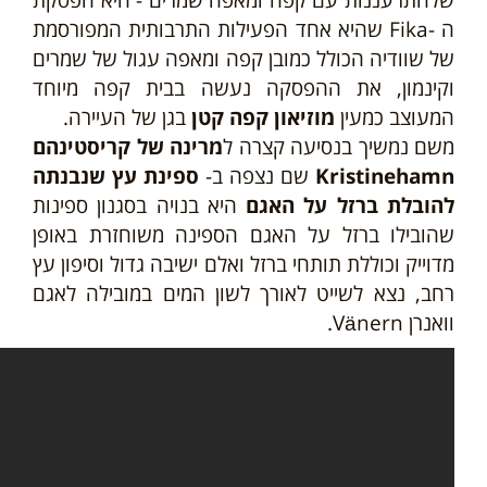
ה -Fika שהיא אחד הפעילות התרבותית המפורסמת
של שוודיה הכולל כמובן קפה ומאפה עגול של שמרים
וקינמון, את ההפסקה נעשה בבית קפה מיוחד
המעוצב כמעין
מוזיאון קפה קטן
בגן של העיירה.
משם נמשיך בנסיעה קצרה ל
מרינה של קריסטינהם
Kristinehamn
שם נצפה ב-
ספינת עץ שנבנתה
להובלת ברזל על האגם
היא בנויה בסגנון ספינות
שהובילו ברזל על האגם הספינה משוחזרת באופן
מדוייק וכוללת תותחי ברזל ואלם ישיבה גדול וסיפון עץ
רחב, נצא לשייט לאורך לשון המים במובילה לאגם
וואנרן Vänern.