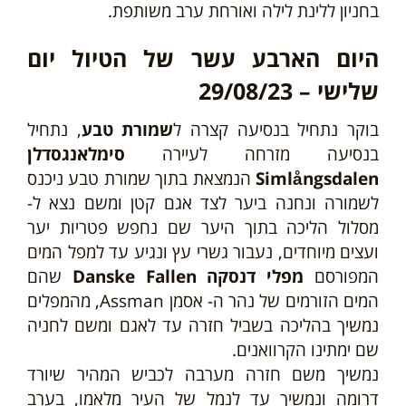
בחניון ללינת לילה ואורחת ערב משותפת.
היום הארבע עשר של הטיול יום
שלישי – 29/08/23
בוקר נתחיל בנסיעה קצרה ל
שמורת טבע
, נתחיל
בנסיעה מזרחה לעיירה
סימלאנגסדלן
Simlångsdalen
הנמצאת בתוך שמורת טבע ניכנס
לשמורה ונחנה ביער לצד אגם קטן ומשם נצא ל-
מסלול הליכה בתוך היער שם נחפש פטריות יער
ועצים מיוחדים, נעבור גשרי עץ ונגיע עד למפל המים
המפורסם
מפלי דנסקה Danske Fallen
שהם
המים הזורמים של נהר ה- אסמן Assman, מהמפלים
נמשיך בהליכה בשביל חזרה עד לאגם ומשם לחניה
שם ימתינו הקרוואנים.
נמשיך משם חזרה מערבה לכביש המהיר שיורד
דרומה
ונמשיך עד לנמל של העיר מלאמו,
בערב