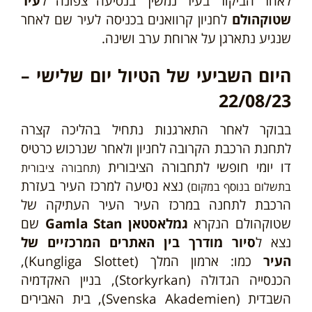
לאחר הביקור בעיר נמשיך בנסיעה
צפונה ל
עיר
לאחר
שטוקהולם
לחניון קרוואנים בכניסה לעיר שם
שנגיע נתארגן על ארוחת ערב ושינה.
היום השביעי של הטיול יום שלישי –
22/08/23
בבוקר לאחר התארגנות נתחיל בהליכה קצרה
לתחנת הרכבת הקרובה לחניון ולאחר שנרכוש כרטיס
דו יומי חופשי לתחבורה הציבורית
(תחבורה ציבורית
נצא נסיעה למרכז העיר בעזרת
בתשלום בנוסף במקום)
הרכבת
לתחנה במרכז העיר העיר העתיקה של
שטוקהולם הנקרא
גמלאסטאן Gamla Stan
שם
נצא ל
סיור מודרך בין האתרים המרכזיים של
העיר
כמו: ארמון המלך (Kungliga Slottet),
הכנסייה הגדולה (Storkyrkan), בניין האקדמיה
השבדית (Svenska Akademien), בית האבירים