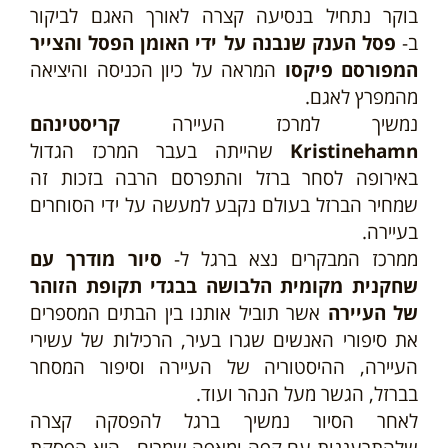
בוקר נתחיל בנסיעה קצרה
לאורך האגם לביקור
ב-
פסל הענק שנבנה על ידי האומן הפסל והצייר
המפורסם פיקסו
המראה על כיון הכניסה והיציאה
מהמפרץ לאגם.
נמשיך למרכז העיירה
קריסטינהם
Kristinehamn
שהייתה בעבר המרכז הגדול
באירופה לסחר ברזל והתפרסם הרבה בזכות זה
שמחיר הברזל בעולם נקבע למעשה על ידי הסוחרים
בעיירה.
ממרכז המבקרים נצא ברגל ל-
סיור מודרך עם
שחקנית מקומית הלבושה בבגדי תקופת הזוהר
של העיירה
אשר תוביל אותנו בין הבתים המספרים
את סיפורי האנשים שגרו בעיר, הרכילות של עשירי
העיירה, ההיסטוריה של העיירה וסיפור המסחר
בברזל, הגשר מעל הנהר ועוד.
לאחר הסיור נמשיך ברגל להפסקה קצרה
שלהתרעננות עם קפה ומאפה שמרים - היא הפסקת