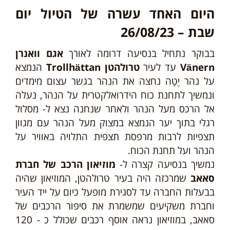
היום האחד עשרה של הטיול יום
שבת –
23
26/08/
בבוקר נתחיל בנסיעה דרומה לאורך
אגם וואנרן
Vänern
עד לעיר
טרולהטן Trollhättan
הנמצא
על נהר יֶטָה נחצה את הנהר בגשר עצום מימדים
ונמשיך לתחנת כוח הידרואלקטרית על הנהר, נעלה
אל הרכס מעל הנהר ולאחר שנחנה נצא ל- מסלול
רגלי בתוך יער הנמצא במצוק מעל הנהר עם מגוון
תצפיות לרבות מרפסת תצפית התלויה באוויר על
הנהר ועל תחנת הכוח.
נמשיך בנסיעה קצרה ל-
מוזיאון הרכב של חברת
סאאב
שמרכזה היה בעיר טרולהטן, המוזיאון שהיה
בבעלות החברה עד לסגירת מופעל כיום על ייד העיר
וחברת משקיעים שמשמרת את סיפור הרכבים של
סאאב, במוזיאון נראה אוסף רכבים שכולל כ - 120