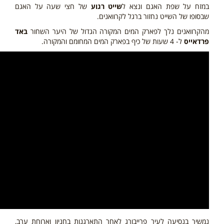
במזח על שפת האגם ונצא ל
שייט רגוע
של חצי שעה על האגם
שבסופו של השייט נחזור ברגל לקרוואנים.
מהקרוואנים נלך לפארק המים המקורה הגדול של היער השחור
באד
פרדאייס
ל- 4 שעות של כיף בפארק המים המחומם והמקורה.
נמשיך בנסיעה לעיר פרייבורג לאחר התארגנות בחניון וארוחת ערב,