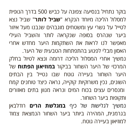
בוקר נתחיל בנסיעה
צפונה על כביש 500 בדרך הנופית
למסלול הליכה מיוחד הנקרא "
שביל לותר
" שביל נצא
לטייל על גשרי עץ ומשטחים מוגבהים שנבנו מעל איזור
ביער שנהרס בסופה שנקראה לותר והשביל העילי
מאפשר לנו לראות את השתקמות היער מחדש אחרי
האסון מבלי לפגוע בהתפתחות הטבעית של היער.
נמשיך אחרי המסלול הליכה
דרומה ונצא לטיול בחלק
המרכזי של היער השחור בביקור
ב
מוזיאון הפתוח
של
היער השחור בעיירה גוטח שבו נטייל בין הבתים
השונים, נכין משרוקיות קוקייה, נראה כיצד טוחנים קמח
ומנסרים עצים בכוח המים ונראה מגוון בתים מאזורים
ותקופות ביער השחור.
נמשיך לגלישות של כיף
במגלשת הרים
רודלבאן
בגרמנית, המהירה ביותר ביער השחור הנמצאת צמוד
למוזיאון בעיירה גוטח.