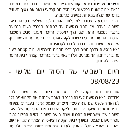
נטיפים
מעניינת ומהעתיקות שנמצאו ביער השחור, נרד לסיור במערה
נראה צורות שונות בסלע ומעיין ומפל תת קרקעי נראה את נטיף העתיק
ביותר שהתגלה במערות נטיפים בגרמניה.
נמשיך בנסיעה צפונה למרגלות ה
הר בלכן
השלישי בגובהו ביער
השחור, נעלה על ההר בנסיעה עד לתחנת הרכבל משם בנסיעה
ברכבל לפסגת ההר, שם נלך למסלול הליכה מעגלי סביב הפיסגה
שבסיומו המעוניינים יוכלו לשבת לקפה ועוגה בבית קפה עם תצפית בנוף
על היער השחור ומשם ברכבל נרד לקרוואנים.
נצא בנסיעה בדרך נופית דרך רכס ההרים המרכזי ועיירות קטנות לעיר
פרייבורג לחניון המעוניינים יוכלו לצאת ברגל בהליכה קצרה לבית הקפה
הצמוד להחניון.
היום השביעי של הטיול יום שלישי -
08/08/23
את היום הזה נקדיש להר הגבוהה ביותר ביער השחור להר
פלדברג, נצא בנסיעה לעיירה ברנטל ולאחר שנחנה את הקרוואנים נלך
למוזיאון השנפס שם נראה כיצד מייצרים שנפס (שיכר בעברית) מפירות
שונים וכמובן המשקה קירשווסר
ליקר הדובדבנים
המפורסם של היער
השחור שבו משתמשים בהכנת עוגת היער השחור ולסיום הביקור כמובן
נוכל לטעום שנפס. נמשיך לבית הקפה והמאפייה הצמודה למוזיאון שם
נשב ומי שירצה יוכל להזמין לעצמו (
) ולטעום
בתשלום בנפרד במקום