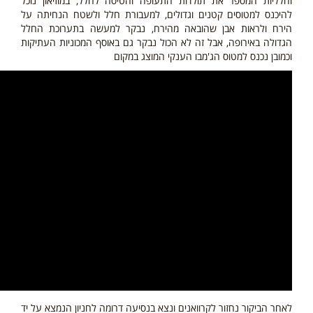
וחלליות המספר את תולדות התעופה והטיסה לחלל, במוזיאון נוכל
להיכנס למטוסים קטנים וגדולים, למעבורת חלל ולשטח הנחיתה על
הירח ולראות אבן שהובאה מהירח, נבקר למעשה בתערוכת החלל
הגדולה באירופה, אבל זה לא הכול נבקר גם באוסף המכוניות העתיקות
וכמובן נכנס למטוס הג'מבו הענקי המוצג במקום
לאחר הביקור נחזור לקרוואנים ונצא בנסיעה דרומה לחניון הנמצא על יד