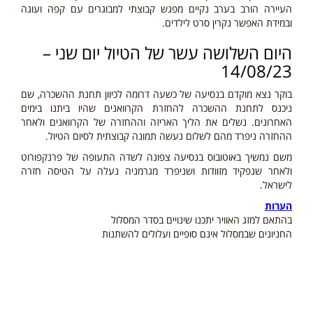
העיירה הורב בערב נקיים מפגש קבוצתי למבוגרים עם קפה ועוגה
ובמידת האפשר נקרין סרט לילדים.
היום השלושה עשר של הטיול יום שני –
14/08/23
בוקר נצא מוקדם בנסיעה של כשעה דרומה לכיוון תחנת ההשכרה, שם
ניכנס לתחנת ההשכרה להחזרת הקרוואנים שהיו ביתנו בימים
האחרונים. נשלים את הליך האריזה וההחזרה של הקרוואנים ולאחר
ההחזרה ניפרד מהם לשלום נעשה תמונה קבוצתית לסיום הטיול.
משם נמשיך באוטובוס בנסיעה צפונה לשדה התעופה של פרנקפורוט
ולאחר שנפקיד מזוודות ושניפרד מגרמניה נעלה על הטיסה חזרה
לישראל.
הערות
בהתאם למזג האוויר יתכנו שינויים בסדר המסלול
החניונים שבמסלול אינם סופיים ועלולים להשתנות