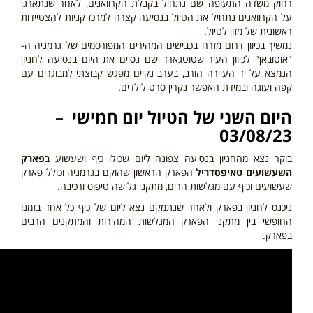
רחוק משדה התעופה שם נתחיל בקבלת הקרוואנים, לאחר שנתארגן
על הקרוואנים נתחיל את הטיול בנסיעה קצרה למרכז קניות להצטיידות
ראשונית של מזון לטיול.
נמשיך בכיוון דרום מזרח בכבישים המהירים המפורסמים של גרמניה ה-
"אוטובאן"
לכיוון העיר שטוטגארד שם
נסיים את היום בנסיעה לחניון
הנמצא על יד העיירה הורב, בערב נקיים מפגש קבוצתי למבוגרים עם
קפה ועוגה ובמידת האפשר נקרין סרט לילדים.
היום השני
של הטיול יום חמישי –
03/08/23
בוקר נצא מהחניון בנסיעה צפונה ליום שכולו כיף ושעשוע ב
פארק
השעשועים טאיפסדריל
הפארק הראשון שהוקם בגרמניה וכולל פארק
שעשועים וכיף עם מגלשות הרים, מתקני גלישה טיפוס ורכיבה.
ניכנס לחניון בפארק ולאחר שנתמקם נצא ליום של כיף כל אחד בזמנו
החופשי בין מתקני הפארק המגלשות המהירות והמתקנים הרבים
בפארק.