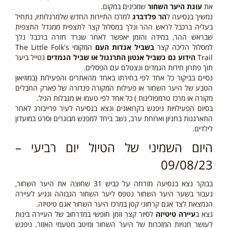
את
עוגת היער השחור
שמכינים במקום.
נמשיך בנסיעה ל
הר פלדברג
למרכז התיירות החדש שלמרגלותיו, נתחיל
בעליה ברכבל לראש ההר ונלך במסלול קצר לתצפית ממגדל התצפית
שבראש ההר, במידה והזמן יאפשר לאחר שנרד חזרה ברכבל נלך
למסלול הליכה קצר
בשביל אגדות העם
המקומי The Little Folk's
Trail
הידוע גם כשביל אנטון התרנגול או שביל הגמדים
נטייל ביער
תוך פתרון חידות הגמדים ונצטלם עם הפסלים.
נסיים בביקור כל אחד לפי בחירתו באחד מהאתרים והפעילות (במוזיאון
הטבע של היער השחור או פעילות המקורה פנדורה של פארק החבלים
מקורה או מרכז טרמפולינות ) כל אחד לפי טעמו או מגבלות הגיל.
בסיום הפעילויות ניפגש בקרואונים ונצא בנסיעה לעיר פרייבורג לאחר
התארגנות בחניון וארוחת ערב, נשב ביחד למפגש מבוגרים וסרט במועדון
לילדים.
היום השמיני של הטיול יום רביעי –
09/08/23
בבוקר נצא בנסיעה מזרחה על כביש 31 שחוצה את היער השחור,
נעבור בשער היער השחור נטפס ליער השחור הגבוהה ונגיע לעיירה
הנמצאת לצד אגם קרחוני קטן במרכז היער השחור אגם טיטיזה.
נצא ב
עיירה טיטיזה
לסיור קצר וזמן חופשי במדרחוב של העיירה בינות
לעושר חנויות המזכרות של היער השחור ומיטב מטעמי האזור. ניפגש