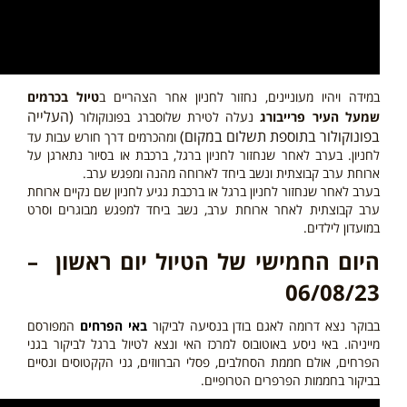
במידה ויהיו מעוניינים, נחזור לחניון אחר הצהריים ב
טיול בכרמים
(העלייה
שמעל העיר פרייבורג
נעלה לטירת שלוסברג בפונוקולור
בפונוקולור בתוספת תשלום במקום)
ומהכרמים דרך חורש עבות עד
לחניון. בערב לאחר שנחזור לחניון ברגל, ברכבת או בסיור נתארגן על
ארוחת ערב קבוצתית ונשב ביחד לארוחה מהנה ומפגש ערב.
בערב לאחר שנחזור לחניון ברגל או ברכבת נגיע לחניון שם נקיים ארוחת
ערב קבוצתית לאחר ארוחת ערב, נשב ביחד למפגש מבוגרים וסרט
במועדון לילדים.
היום החמישי של הטיול יום ראשון –
06/08/23
בבוקר נצא דרומה לאגם בודן בנסיעה לביקור
באי הפרחים
המפורסם
מייניהו. באי ניסע באוטובוס למרכז האי ונצא לטיול ברגל לביקור בגני
הפרחים, אולם חממת הסחלבים, פסלי הברווזים, גני הקקטוסים ונסיים
בביקור בחממות הפרפרים הטרופיים.