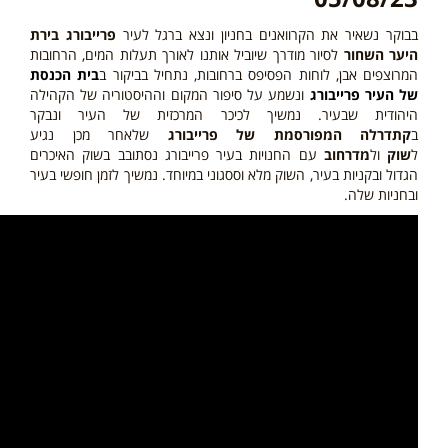
בבוקר נשאיר את הקרוואנים בחניון ונצא ברגל לעיר
פרייבורג בירת
היער השחור
לסיור מודרך שיוביל אותנו לאורך תעלות המים, הרחובות
המרוצפים אבן, לוחות הפסיפס ברחובות, נתחיל בביקור ב
בית הכנסת
של העיר פרייבורג
ונשמע על סיפור המקום וההיסטוריה של הקהילה
היהודית שבעיר. נמשיך לכיכר המרכזית של העיר ונבקר
ב
קתדרלה המפורסמת של פרייבורג
שלאחר מכן נגיע
ל
שוק
ול
מדרחוב
עם החנויות בעיר פרייבורג נסתובב בשוק האיכרים
הגדול ובקניות בעיר, השוק מלא וססגוני במיוחד. נמשיך לזמן חופשי בעיר
ובחניות שלה.