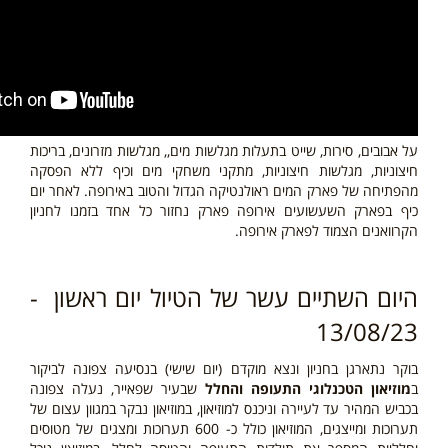
על אבובים, סירות, שייט בתעלות מגלשות מים,, מגלשות מזרונים, בריכות
חיצוניות, מגלשות חיצוניות, מתקני משחקי מים וכיף ללא הפסקה
מהפתיחה של פארק המים ראולנטיקה הגדול והטוב באירופה. לאחר יום
כיף בפארק השעשועים אירופה פארק נחזור כל אחד בזמנו לחניון
הקרוואנים הצמוד לפארק אירופה.
היום השתיים עשר של הטיול יום ראשון -
13/08/23
בוקר נתארגן בחניון ונצא מוקדם (יום שישי) בנסיעה צפונה לביקור
ב
מוזיאון הטכנלוגי התעופה והחלל
שבעיר שפאייר, נעלה צפונה
בכביש המהיר עד לעיירה וניכנס למוזיאון, במוזיאון נבקר במגוון עצום של
תערוכות ומייצגים, המוזיאון כולל כ- 600 תערוכות ומצגים של מטוסים