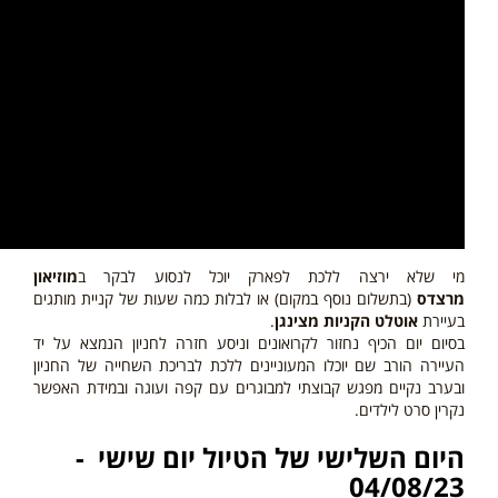
מי שלא ירצה ללכת לפארק יוכל לנסוע לבקר ב
מוזיאון
מרצדס
(בתשלום נוסף במקום)
או לבלות כמה שעות של קניית מותגים
בעיירת
אוטלט הקניות מצינגן
.
בסיום יום הכיף נחזור לקרואונים וניסע חזרה
לחניון הנמצא על יד
העיירה הורב שם יוכלו המעוניינים ללכת לבריכת השחייה של החניון
ובערב נקיים מפגש קבוצתי למבוגרים עם קפה ועוגה ובמידת האפשר
נקרין סרט לילדים.
היום השלישי של הטיול יום שישי -
04/08/23