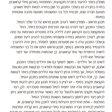
מומלץ ביותר להיעזר בחברה מקצועית, המתמחה בארגון טיולי קרוואנים.
בחירה בחברה כזו בשלבי התכנון, כל שכן בחירה לצאת לטיול מאורגן
מטעם חברה שכזו, תבטיח לכל בני המשפחה חופשה מהנה ואיכותית
במיוחד.
תכנון מראש – מומלץ מאוד לערוך תכנון מראש על כל שלבי הטיול.
בשלבי התכנון, רצוי לפרט גם את הפרטים הקטנים ביותר, החל
מהמקומות בהם הקרוואן יחנה ללילה, וכלה מתפריט הארוחות עד כמה
שניתן. לצורך הדוגמא, במידה ומשפחה מתכננת להגיע ליעד מסוים,
ובשלבי התכנון עלה כי אין מסעדות בסמוך למסלול, ניתן יהיה להיערך
ולהצטייד במזון ומראש. בנוסף, תכנון מראש רותם את כל בני המשפחה
לחוויה הייחודית של טיול קרוואנים. כך שהחוויה מתחילה עוד לפני
שהטיול יצא לדרך.
לשים לב אל הילדים – חשוב לשתף גם את הילדים בשלבי התכנון.
אמנם, יש לשקול את הבקשות השונות ולוודא כי הבקשות אינן פוגעות
במסלול הטיול, אך במידה וניתן לרצות את הילדים מומלץ ביותר לעשות
זאת. כך, יוכלו הילדים לחוש שהם שותפים מלאים בתכנון הטיול.
הקצאת תקציב בסיסי – יש לציין כי בעזרת תכנון נכון, ניתן להנות מטיול
קרוואנים בעלות זולה יותר יחסית לטיול משפחתי סטנדרטי. לכן, רצוי
להקצות תקציב מראש ולפעול על פיו. כאשר עורכים תכנון מראש, ניתן
לבחון כיצד ניתן לחסוך בהוצאות השונות במהלך הטיול.
המלצות – אחת מהדרכים היעילות ביותר לתכנן טיול קרוואנים, או
לחלופין לבחירת חברה המארגנת טיולי קרוואנים, היא קבלת המלצות
אובייקטיביות. את ההמלצות ניתן לקבל מחברים, בני משפחה, או מכרים