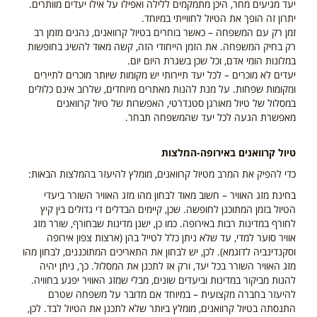
יעד מגיעים מחר, היכן מתמקמים ללילה ואפילו על אילו יעדים מוותרים.
יתרון זה הופך את הטיול לחווייתי במיוחד.
זמן רק עם המשפחה – כאשר בוחרים בטיול קרוואנים, נהנים מזמן רב
רק בחיק המשפחה. את הזמן הייחודי הזה, קשה מאוד להשיג בחופשות
במלונות הומי אדם, וכל שכן בשגרת היום יום.
יעדים לא מוכרים – לכל יעד תיירותי יש מקומות שיותר מוכרים לתיירים
ומקומות שפחות. על מנת להנות מאתרים מיוחדים, שלרוב אינם כלולים
במסלול של טיול מאורגן סטנדרטי, האפשרות של טיול קרוואנים
מאפשרת הגעה לכל יעד שהמשפחה תבחר.
טיול קרוואנים באירופה-המלצות
כדי להפיק את המרב מטיול קרוואנים, מומלץ להיעזר בהמלצות הבאות:
בחינת מזג האוויר – חשוב מאוד לבחון מהו מזג האוויר השורר ביעדי
הטיול בזמן המתוכנן לחופשה. שכן, קיימים הבדלים די גדולים בין קיץ
לחורף במדינות רבות באירופה. כמו כן, ישנן מדינות שבחורף, שורר מזג
אוויר סוער למדי, עד שלא ניתן כלל לטייל בהן (ארצות צפון אירופה
וסקנדינביה לדוגמא). לכן, יש לבחון את התאריכים המתוכננים, לבחון מהו
מזג האוויר השורר בכל יעד, ורק אז לתכנן את המסלול. כך, ניתן יהיה
להנות מביקור במדינות וביעדים שונים, מבלי שמזג האוויר יפגע בחוויה.
להיעזר בחברה מקצועית – במיוחד אם מדובר על משפחה שטרם
התנסתה בטיול קרוואנים, מומלץ ביותר שלא לתכנן את הטיול לבד. לכן,