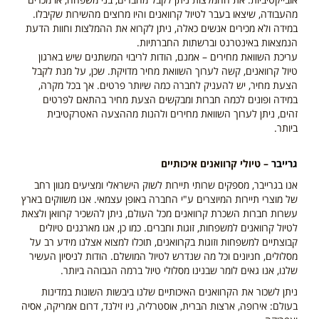
מהעבודה, שיצאו בעבר לטיול קרוואנים והיו מרוצים מהשירות שקיבלו.
במידה ולא מכירים אנשים כאלה, ניתן לקרוא את ההמלצות וחוות הדעת
הנמצאות באינטרנט וברשתות החברתיות.
עריכת השוואת מחירים – אמנם, הודות לריבוי המשתנים שיש בארגון
טיול קרוואנים, קשה לערוך השוואת מחיר מדויקת. שכן, על מנת לקבל
הצעת מחיר, יש להעניק לחברה כמה שיותר פרטים. אך בכל מקרה,
במידה ופונים לכמה חברות ומבקשים הצעת מחיר בהתאם לפרטים
זהים, ניתן לערוך השוואת מחירים ולהנות מההצעה האטרקטיבית
ביותר.
גרייבר
– טיולי קרוואנים איכותיים
אנו בגרייבר, מספקים שרותי תיירות לשוק הישראלי ומציעים מגוון רחב
של מוצרי תיירות המיוצרים ע"י החברה באופן עצמאי. אנו משווקים בארץ
עשרות חברות השכרת קרוואנים מכל העולם, ניתן להשכיר קרוואן ולצאת
לטיול קרוואנים למשפחות, זוגות וחברים. כמו כן, אנו מארגנים טיולים
קבוצתיים למשפחות וזוגות בקרוואנים, תוכלו למצוא אצלנו מידע רב על
מסלולים, חניונים וכל מה שנדרש לטיול המושלם. הודות לניסיון העשיר
שלנו, אנו גאים לומר שבנינו מסלולי טיול ברמה הגבוהה ביותר.
ניתן לשכור את הקרוואנים האיכותיים שלנו ביבשות השונות במדינות
בעולם: אירופה, ארצות הברית, אוסטרליה, ניו זילנד, דרום אמריקה, אסיה