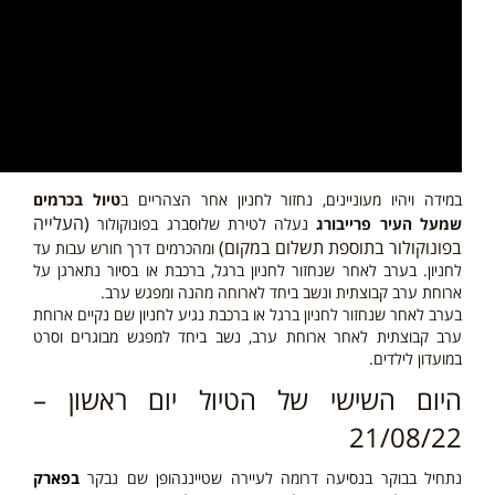
במידה ויהיו מעוניינים, נחזור לחניון אחר הצהריים ב
טיול בכרמים
(העלייה
שמעל העיר פרייבורג
נעלה לטירת שלוסברג בפונוקולור
בפונוקולור בתוספת תשלום במקום)
ומהכרמים דרך חורש עבות עד
לחניון. בערב לאחר שנחזור לחניון ברגל, ברכבת או בסיור נתארגן על
ארוחת ערב קבוצתית ונשב ביחד לארוחה מהנה ומפגש ערב.
בערב לאחר שנחזור לחניון ברגל או ברכבת נגיע לחניון שם נקיים ארוחת
ערב קבוצתית לאחר ארוחת ערב, נשב ביחד למפגש מבוגרים וסרט
במועדון לילדים.
היום השישי של הטיול יום ראשון –
21/08/22
נתחיל בבוקר בנסיעה דרומה לעיירה שטייננהופן שם נבקר
בפארק