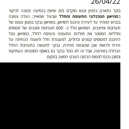
26/04/22
בוקר נתארגן בחניון ונצא מוקדם (יום שישי) בנסיעה צפונה לביקור
ב
מוזיאון הטכנלוגי התעופה והחלל
שבעיר שפאייר, נעלה צפונה
בכביש המהיר עד לעיירה וניכנס למוזיאון, במוזיאון נבקר במגוון עצום של
תערוכות ומייצגים, המוזיאון כולל כ- 600 תערוכות ומצגים של מטוסים
וחלליות המספר את תולדות התעופה והטיסה לחלל, במוזיאון נוכל
להיכנס למטוסים קטנים וגדולים, למעבורת חלל ולשטח הנחיתה על
הירח ולראות אבן שהובאה מהירח, נבקר למעשה בתערוכת החלל
הגדולה באירופה, אבל זה לא הכול נבקר גם באוסף המכוניות העתיקות
וכמובן נכנס למטוס הג'מבו הענקי המוצג במקום