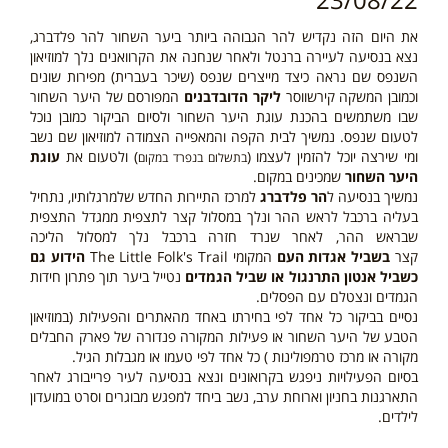
את היום הזה נקדיש להר הגבוהה ביותר ביער השחור להר פלדברג,
נצא בנסיעה לעיירה ברנטל ולאחר שנחנה את הקרוואנים נלך למוזיאון
השנפס שם נראה כיצד מייצרים שנפס (שיכר בעברית) מפירות שונים
וכמובן המשקה קירשווסר
ליקר הדובדבנים
המפורסם של היער השחור
שבו משתמשים בהכנת עוגת היער השחור ולסיום הביקור כמובן נוכל
לטעום שנפס.
נמשיך לבית הקפה והמאפייה הצמודה למוזיאון שם נשב
ומי שירצה יוכל להזמין לעצמו (
) ולטעום את
עוגת
בתשלום בנפרד במקום
היער השחור
שמכינים במקום.
נמשיך בנסיעה ל
הר פלדברג
למרכז התיירות החדש שלמרגלותיו, נתחיל
בעליה ברכבל לראש ההר ונלך במסלול קצר לתצפית ממגדל התצפית
שבראש ההר, לאחר שנרד חזרה ברכבל
נלך למסלול הליכה
קצר
בשביל אגדות העם
המקומי The Little Folk's Trail
הידוע גם
כשביל אנטון התרנגול או שביל הגמדים
נטייל ביער תוך פתרון חידות
הגמדים ונצטלם עם הפסלים.
נסיים בביקור כל אחד לפי בחירתו באחד מהאתרים והפעילות (במוזיאון
הטבע של היער השחור או פעילות המקורה פנדורה של פארק החבלים
מקורה או מרכז טרמפולינות ) כל אחד לפי טעמו או מגבלות הגיל.
בסיום הפעילויות ניפגש בקרואונים ונצא
בנסיעה לעיר פרייבורג לאחר
התארגנות בחניון וארוחת ערב, נשב ביחד למפגש מבוגרים וסרט במועדון
לילדים.