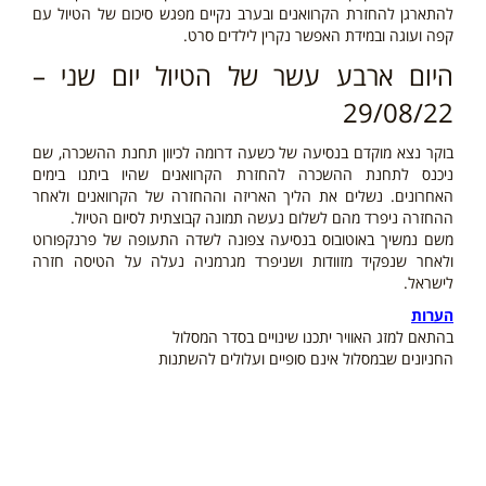
להתארגן להחזרת הקרוואנים ובערב נקיים מפגש סיכום של הטיול עם
קפה ועוגה ובמידת האפשר נקרין לילדים סרט.
היום ארבע עשר של הטיול יום שני –
29/08/22
בוקר נצא מוקדם בנסיעה של כשעה דרומה לכיוון תחנת ההשכרה, שם
ניכנס לתחנת ההשכרה להחזרת הקרוואנים שהיו ביתנו בימים
האחרונים. נשלים את הליך האריזה וההחזרה של הקרוואנים ולאחר
ההחזרה ניפרד מהם לשלום נעשה תמונה קבוצתית לסיום הטיול.
משם נמשיך באוטובוס בנסיעה צפונה לשדה התעופה של פרנקפורוט
ולאחר שנפקיד מזוודות ושניפרד מגרמניה נעלה על הטיסה חזרה
לישראל.
הערות
בהתאם למזג האוויר יתכנו שינויים בסדר המסלול
החניונים שבמסלול אינם סופיים ועלולים להשתנות