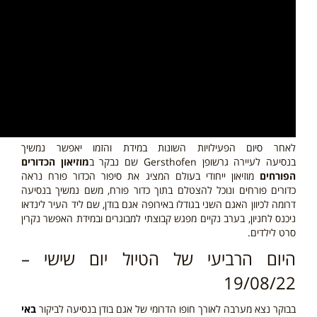
לאחר סיום הפעילויות השונות במידת והזמו יאפשר נמשיך
בנסיעה לעיירה גרשופן Gersthofen שם נבקר ב
מוזיאון הכדורים
הפורחים
מוזיאון ייחודי בעולם המציג את סיפור הכדור פורח נראה
כדורים פורחים ונוכל להצטלם בתוך כדור פורח, משם נמשיך בנסיעה
דרומה לכיוון האגם השני בגודלו באירופה אגם בודן, שם ליד העיר לינדאו
ניכנס לחניון, בערב נקיים מפגש קבוצתי למבוגרים ובמידת האפשר נקרין
סרט לילדים.
היום הרביעי של הטיול יום שישי –
19/08/22
בבוקר נצא מערבה לאורך חופו הדרומי של אגם בודן בנסיעה לביקור
באי