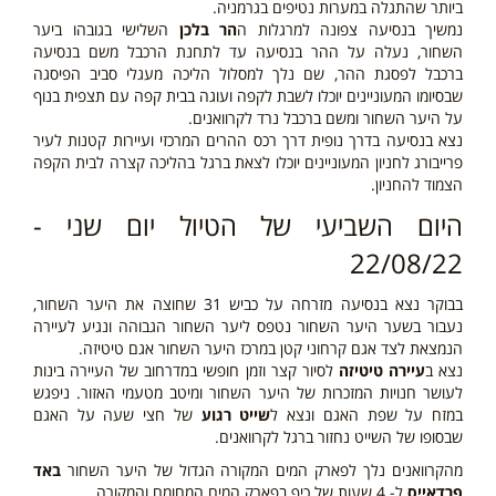
ביותר שהתגלה במערות נטיפים בגרמניה.
נמשיך בנסיעה צפונה למרגלות ה
הר בלכן
השלישי בגובהו ביער
השחור, נעלה על ההר בנסיעה עד לתחנת הרכבל משם בנסיעה
ברכבל לפסגת ההר, שם נלך למסלול הליכה מעגלי סביב הפיסגה
שבסיומו המעוניינים יוכלו לשבת לקפה ועוגה בבית קפה עם תצפית בנוף
על היער השחור ומשם ברכבל נרד לקרוואנים.
נצא בנסיעה בדרך נופית דרך רכס ההרים המרכזי ועיירות קטנות לעיר
פרייבורג לחניון המעוניינים יוכלו לצאת ברגל בהליכה קצרה לבית הקפה
הצמוד להחניון.
היום השביעי של הטיול יום שני -
22/08/22
בבוקר נצא בנסיעה מזרחה על כביש 31 שחוצה את היער השחור,
נעבור בשער היער השחור נטפס ליער השחור הגבוהה ונגיע לעיירה
הנמצאת לצד אגם קרחוני קטן במרכז היער השחור אגם טיטיזה.
נצא ב
עיירה טיטיזה
לסיור קצר וזמן חופשי במדרחוב של העיירה בינות
לעושר חנויות המזכרות של היער השחור ומיטב מטעמי האזור. ניפגש
במזח על שפת האגם ונצא ל
שייט רגוע
של חצי שעה על האגם
שבסופו של השייט נחזור ברגל לקרוואנים.
מהקרוואנים נלך לפארק המים המקורה הגדול של היער השחור
באד
פרדאייס
ל- 4 שעות של כיף בפארק המים המחומם והמקורה.