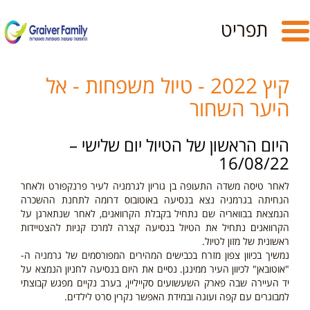
Toggle
תפריט
navigation
קיץ 2022 - טיול משפחות - אל
היער השחור
היום
הראש
ון של הטיול יום שלישי –
16/08/22
לאחר טיסה משדה התעופה בן גוריון לגרמניה לעיר פרנקפורט ולאחר
הנחיתה בגרמניה נצא בנסיעה באוטובוס דרומה לתחנת ההשכרה
הנמצאת בבוואריה שם נתחיל בקבלת הקרוואנים, לאחר שנתארגן על
הקרוואנים נתחיל את הטיול בנסיעה קצרה למרכז קניות להצטיידות
ראשונית של מזון לטיול.
נמשיך בכיוון צפון מזרח בכבישים המהירים המפורסמים של גרמניה ה-
"אוטובאן"
לכיוון העיר ממינגן.
נסיים את היום בנסיעה לחניון הנמצא על
יד העיירה שבה פארק השעשועים סקייליין, בערב נקיים מפגש קבוצתי
למבוגרים עם קפה ועוגה ובמידת האפשר נקרין סרט לילדים.