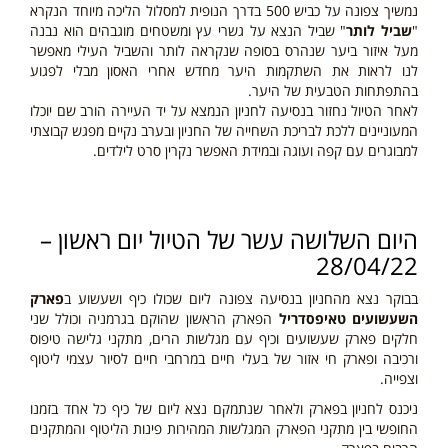
נמשיך צפונה על כביש 500 בדרך הנופית למסלול הליכה מיוחד הנקרא
"
שביל לותר
" שביל הנצא על גשרי עץ ומשטחים מוגבהים הוא נבנה
מעל איזור ביער שנהרס בסופה שנקראה לותר והשביל העילי מאפשר
לנו לראות את השתקמות היער מחדש אחרי האסון מבלי לפגוע
בהתפתחות הטבעית של היער.
לאחר הטיול נחזור בנסיעה לחניון הנמצא על יד העיירה הורב שם יוכלו
המעוניינים ללכת לבריכת השחייה של החניון ובערב נקיים מפגש קבוצתי
למבוגרים עם קפה ועוגה ובמידת האפשר נקרין סרט לילדים.
היום השלושה עשר של הטיול יום ראשון –
28/04/22
בבוקר נצא מהחניון בנסיעה צפונה ליום שכולו כיף ושעשוע ב
פארק
השעשועים טאיפסדריל
הפארק הראשון שהוקם בגרמניה וכולל שני
חלקים פארק שעשועים וכיף עם מגלשות הרים, מתקני גלישה טיפוס
ורכיבה ופארק חי אזור של בעלי חיים במרחבי חיים לסיור עצמי ליטוף
וצפייה.
ניכנס לחניון בפארק ולאחר שנתמקם נצא ליום של כיף כל אחד בזמנו
החופשי בין מתקני הפארק המגלשות המהירות פינות הליטוף והמתקנים