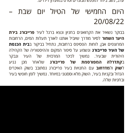
ערב, נשב ביחד למפגש מבוגרים וסרט במועדון לילדים.
היום החמישי של הטיול יום שבת –
20/08/22
בבוקר נשאיר את הקרוואנים בחניון ונצא ברגל לעיר
פרייבורג בירת
היער השחור
לסיור מודרך שיוביל אותנו לאורך תעלות המים, הרחובות
המרוצפים אבן, לוחות הפסיפס ברחובות, נתחיל בביקור ב
בית הכנסת
של העיר פרייבורג
ונשמע על סיפור המקום וההיסטוריה של הקהילה
היהודית שבעיר. נמשיך לכיכר המרכזית של העיר ונבקר
ב
קתדרלה המפורסמת של פרייבורג
שלאחר מכן נגיע
ל
שוק
ול
מדרחוב
עם החנויות בעיר פרייבורג נסתובב בשוק האיכרים
הגדול ובקניות בעיר, השוק מלא וססגוני במיוחד. נמשיך לזמן חופשי בעיר
ובחניות שלה.