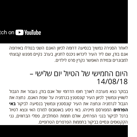
לאחר הסגירה נמשיך בנסיעה דרומה לכיוון האגם השני בגודלו באירופה
אגם בודן, שם ליד העיר לינדאו ניכנס לחניון, בערב נקיים מפגש קבוצתי
למבוגרים ובמידת האפשר נקרין סרט לילדים.
היום החמישי של הטיול יום שלישי –
14/08/18
בבוקר נצא מערבה
לאורך חופו הדרומי של אגם בודן, נעבור את הגבול
לשוויץ ונמשיך לכיוון העיר קונסטנץ בגרמניה על שפת האגם. נחצה את
הגבול לגרמניה ונחצה את העיר קונסטנץ ונמשיך בנסיעה לביקור
באי
הפרחים
המפורסם מייניהו. באי ניסע באוטובוס למרכז האי ונצא לטיול
ברגל לביקור בגני הפרחים, אולם חממת הסחלבים, פסלי הברווזים, גני
הקקטוסים ונסיים בביקור בחממות הפרפרים הטרופיים.