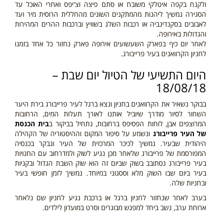
ולקנח בקפה איטלקי משובח או סתם פיצה וצ'יפס ואחרי האוכל עד
הסגירה נמשיך ליהנות מהמתקנים השונים מהחללית הרוסית מיר ועד
לאבובים בסקנדינביה או רכבות השלג בשוויץ וברכבות ההרים המהירות
והגדולות באירופה.
לאחר יום כיף בפארק השעשועים אירופה פארק נחזור כל אחד בזמנו
לחניון הקרוואנים בעיר פרייבורג.
היום התשיעי של הטיול יום שבת –
18/08/18
בבוקר נשאיר את הקרוואנים בחניון ונצא ברגל לעיר פרייבורג בירת היער
השחור לסיור מודרך שיוביל אותנו לאורך תעלות המים, הרחובות
המרוצפים אבן, לוחות הפסיפס ברחובות, נתחיל בביקור ב
בית הכנסת
של העיר פרייבורג
ונשמע על סיפור המקום וההיסטוריה של הקהילה
היהודית שבעיר. נמשיך לכיכר המרכזית של העיר ונבקר בכנסיה
המפורסמת של פרייבורג שלאחר מכן נגיע לשוק ולמדרחוב עם החנויות
בעיר פרייבורג נסתובב בשוק שביום זה הוא שוק השבת
הגדול ובקניות
בעיר ביום
שבו השוק מלא וססגוני במיוחד. נמשיך לזמן חופשי בעיר
ובחניות שלה.
בערב לאחר שנחזור לחניון ברגל או ברכבת נגיע לחניון שם נלאחר
ארוחת ערב, נשב ביחד למפגש מבוגרים וסרט במועדון לילדים.