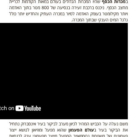
ב
מכרות הכסף
שהיו המכרות הגדולים בעולם במאות הקודמות לכריית
מחצב הכסף. ניכנס ברכבת זעירה בנסיעה של 800 מטר בתוך האדמה
ויותר מקילומטר בעומק האדמה לסיור במכרה העתיק והחדיש יותר כולל
גלגל המים הענקי שבתוך המכרה.
משם נעלה על הכביש המהיר לכיוון מערב לביקור בעיר אינסברוק נתחיל
את הביקור בעיר ב
עולם הפעמון
שהוא מפעל ומוזיאון לנושא ייצור
פעמונים של משפחת גרוסמאייר המפעל מייצר מפעמוני ענק לכנסיות