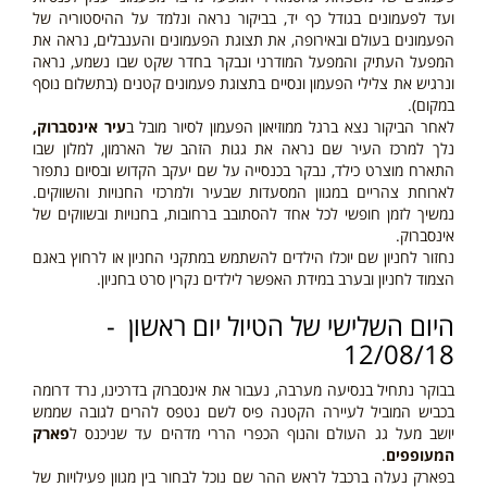
ועד לפעמונים בגודל כף יד, בביקור נראה ונלמד על ההיסטוריה של
הפעמונים בעולם ובאירופה, את תצוגת הפעמונים והענבלים, נראה את
המפעל העתיק והמפעל המודרני ונבקר בחדר שקט שבו נשמע, נראה
ונרגיש את צלילי הפעמון ונסיים בתצוגת פעמונים קטנים
(בתשלום נוסף
במקום)
.
לאחר הביקור נצא ברגל ממוזיאון הפעמון לסיור מובל ב
עיר אינסברוק,
נלך למרכז העיר שם נראה את גגות הזהב של הארמון, למלון שבו
התארח מוצרט כילד, נבקר בכנסייה על שם יעקב הקדוש ובסיום נתפזר
לארוחת צהריים במגוון המסעדות שבעיר ולמרכזי החנויות והשווקים.
נמשיך לזמן חופשי לכל אחד להסתובב ברחובות, בחנויות ובשווקים של
אינסברוק.
נחזור לחניון שם יוכלו הילדים להשתמש במתקני החניון או לרחוץ באגם
הצמוד לחניון ובערב במידת האפשר לילדים נקרין סרט בחניון.
היום השלישי של הטיול יום ראשון -
12/08/18
בבוקר נתחיל בנסיעה מערבה, נעבור את אינסברוק בדרכינו, נרד דרומה
בכביש המוביל לעיירה הקטנה פיס לשם נטפס להרים לגובה שממש
יושב מעל גג העולם והנוף הכפרי הררי מדהים עד שניכנס ל
פארק
המעופפים
.
בפארק נעלה ברכבל לראש ההר שם נוכל לבחור בין מגוון פעילויות של