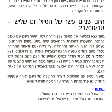
ילדים ליהנות מהאגם והמדשאות בזמן שאנחנו נתחיל להתארגן להחזרת
הקרוואנים ובערב נקיים מפגש סיכום של הטיול עם קפה ועוגה
בהשתתפות כל הקבוצה.
היום שניים עשר של הטיול יום שלישי –
21/08/18
בוקר נצא בנסיעה של כשעה צפון מזרחה לכיוון העיר מינכן שם ניכנס
לתחנת ההשכרה להחזרת הקרוואנים שהיו ביתנו בימים האחרונים.
נשלים את הליך האריזה וההחזרה של הקרוואנים ולאחר ההחזרה
ניפרד מהם לשלום נעשה תמונה קבוצתית ונעלה על האוטובוס. נצא
ל
מרכז מינכן
לטיול מודרך במרכז העתיק של מינכן משם נמשיך לזמן
חופשי במדרחוב ובבית העירייה נצא לביקור בכפר האולימפי ובתצוגה של
חברת BMW, במידה והזמן יאפשר נבקר באצטדיון הכדורגל של באיירן
מינכן.
נמשיך וניסע עם האוטובוס לשדה התעופה של מינכן לאחר שנפקיד
מזוודות ושניפרד מגרמניה נעלה על הטיסה חזרה לישראל.
הערות
בהתאם למזג האוויר יתכנו שינויים בסדר המסלול
החניונים שבמסלול אינם סופיים ועלולים להשתנות