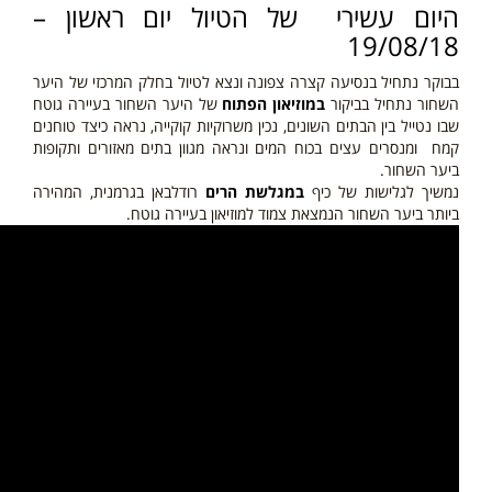
היום עשירי של הטיול יום ראשון –
19/08/18
בבוקר נתחיל בנסיעה קצרה צפונה ונצא לטיול בחלק המרכזי של היער
השחור נתחיל בביקור
ב
מוזיאון הפתוח
של היער השחור בעיירה גוטח
שבו נטייל בין הבתים השונים, נכין משרוקיות קוקייה, נראה כיצד טוחנים
קמח ומנסרים עצים בכוח המים ונראה מגוון בתים מאזורים ותקופות
ביער השחור.
נמשיך לגלישות של כיף
במגלשת הרים
רודלבאן בגרמנית, המהירה
ביותר ביער השחור הנמצאת צמוד למוזיאון בעיירה גוטח.