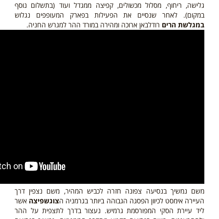
גלישה, ריחוף, מסלול מכשולים, קפיצה ממגדל ועוד
(בתשלום נוסף
במקום)
. לאחר שנסיים את הפעילות בפארק המעופפים נגלוש
במגלשת הרים
רודלבאן ארוכה ומהירה במורד ההר למגרש החניה.
משם נמשיך בנסיעה צפונה חזרה לכביש המהיר, משם נצפין דרך
העיירה אימסט לכיוון הפסגה הגבוהה ביותר בגרמניה ה
צוגשפיצה
אשר
ליד עיירת הסקי המפורסמת גרמיש. נעצור בדרך לתצפית על ההר