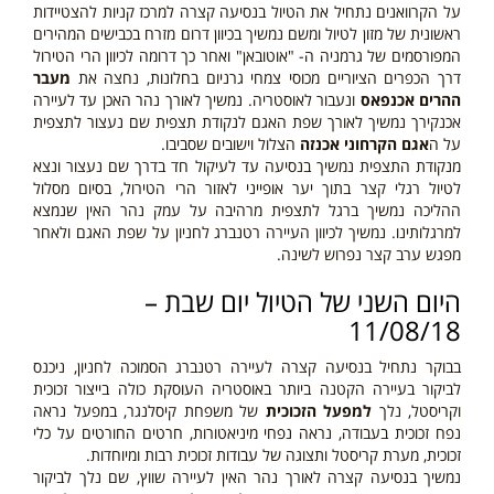
על הקרוואנים נתחיל את הטיול בנסיעה קצרה למרכז קניות להצטיידות
ראשונית של מזון לטיול ומשם נמשיך בכיוון דרום מזרח בכבישים המהירים
המפורסמים של גרמניה ה- "אוטובאן" ואחר כך דרומה לכיוון הרי הטירול
דרך הכפרים הציוריים מכוסי צמחי גרניום בחלונות, נחצה את
מעבר
ההרים אכנפאס
ונעבור לאוסטריה. נמשיך לאורך נהר האכן עד לעיירה
אכנקירך נמשיך לאורך שפת האגם לנקודת תצפית שם נעצור לתצפית
על ה
אגם הקרחוני אכנזה
הצלול וישובים שסביבו.
מנקודת התצפית נמשיך בנסיעה עד לעיקול חד בדרך שם נעצור ונצא
לטיול רגלי קצר בתוך יער אופייני לאזור הרי הטירול, בסיום מסלול
ההליכה נמשיך ברגל לתצפית מרהיבה על עמק נהר האין שנמצא
למרגלותינו. נמשיך לכיוון העיירה רטנברג לחניון על שפת האגם ולאחר
מפגש ערב קצר נפרוש לשינה.
היום השני של הטיול יום שבת –
11/08/18
בבוקר נתחיל בנסיעה קצרה לעיירה רטנברג הסמוכה לחניון, ניכנס
לביקור בעיירה הקטנה ביותר באוסטריה העוסקת כולה בייצור זכוכית
וקריסטל, נלך
למפעל הזכוכית
של משפחת קיסלנגר, במפעל נראה
נפח זכוכית בעבודה, נראה נפחי מיניאטורות, חרטים החורטים על כלי
זכוכית, מערת קריסטל ותצוגה של עבודות זכוכית רבות ומיוחדות.
נמשיך בנסיעה קצרה לאורך נהר האין לעיירה שווץ, שם נלך לביקור