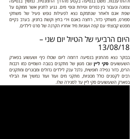
ולהתרעננות. משם בנסיעה בקטע מהדרך הרומנטית. נמשיך בנסיעה
צפונה ונעבור בין כפרים וטירות ונופי מים. נגיע לחניון אשר ממוקם על
שפת אגם ולאחר שנתמקם נצא לפעילות נופש פעיל של משחקי
ספורט, משחקי כדור, רחצה באגם וירי בחץ וקשת בחניון. בערב נקיים
מפגש קבוצתי עם קפה ועוגיות מיד אחריו הקרנה של סרט לילדים.
היום הרביעי של הטיול יום שני –
13/08/18
בבוקר נצא מהחניון בנסיעה דרומה ליום שכולו כיף ושעשוע בפארק
השעשועים
סקי ליין
שבו מגוון של מתקנים בגובה השמיים כמו רכבות
הרים, כדור נפילה חופשית, גלגל ענק לילדים גדולים ומבוגרים ומתקנים
רבים לקטנים כולל מכוניות, מתקני מים ועוד ועוד נמשיך את הבילוי
בפארק השעשועים סקי ליין עד לסגירה שלו.