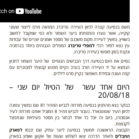
משם בנסיעה קצרה לכיוון העיירה טריברג המהווה מרכז לייצור שעוני
קוקייה, אשר נוצרו והתפתחו ביער השחור ולא כפי שמקובל לחשוב
בשוויץ, נמשיך לעיירה מקום משכנם של מספר אומנים יוצרים של עבודות
עץ נצא לסיור רגלי
למפלי טריברג
המפלים הגבוהים ביותר בגרמניה
ונקנח בזמן חופשי בעיירה טריברג.
נסיים את היום בנסיעה דרך הכבישים הנופיים של היער השחור לחניון
הנמצא על יד העיירה הורב בערב נקיים מפגש קבוצתי למבוגרים עם
קפה ועוגה ובמידת האפשר נקרין סרט לילדים.
היום אחד עשר של הטיול יום שני –
20/08/18
בבוקר נצא מהחניון בנסיעה מזרחה לכביש המהיר 81 שם נמשיך צפונה
לכיוון העיר שטוטגארד. נעבור לכביש מהיר 8 המוביל אותנו מזרחה לעיר
אגסבורג,
ביום זה יוכל כל אחד לבחור בין מספר פעילויות שנתפצל
לקבוצות.
הקבוצה הראשונה תמשיך בנסיעה ליער עתיק שם יכנסו
לפארק
החבלים
ולאחר הדרכה יצאו לשלוש שעות של אקשן ואומץ בפארק