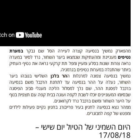
מהפארק נמשיך בנסיעה קצרה לעיירה הסל שם נבקר
במערת
נטיפים
מעניינת ומהעתיקות שנמצאו ביער השחור, נרד לסיור במערה
נראה צורות שונות בסלע ומעיין ומפל תת קרקעי נראה את נטיף העתיק
ביותר שהתגלה במערות נטיפים בגרמניה.
נמשיך בנסיעה צפונה למרגלות ה
הר בלכן
השלישי בגובהו ביער
השחור, נעלה על ההר בנסיעה עד לתחנת הרכבל משם בנסיעה
ברכבל לפסגת ההר, שם נלך למסלול הליכה מעגלי סביב הפיסגה
שבסיומו המעוניינים יוכלו לשבת לקפה ועוגה בבית קפה עם תצפית בנוף
על היער השחור ומשם ברכבל נרד לקרוואנים.
ממהר נצא בנסיעה לחניון בעיר פרייבורג בחניון נקיים פעילות לילדים
ומפגש של קפה למבוגרים.
היום השמיני של הטיול יום שישי –
17/08/18