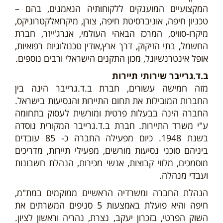
המקצועיים המוענקים ללקוחותיה הנאמנים, בהם –
טכניון חיפה, אוניברסיטת חיפה, צורן, מיקרואלקטרוניקס,
מיקרו-סוויס, המרכז הבאהי העולמי, אנרג'ייזר, חברת
החשמל, בתי הזיקוק, דרך ארץ,אודין טכנולוגיות רפואיות,
אופל אינטרנשיונל, מכון התקנים הישראלי ורבים נוספים.
ב.ד.גרייבר שירותי תיירות
מזה חמישה עשורים, חברת ב.ד.גרייבר הינה בין
החברות המובילות את תחום התיירות והנסיעות בישראל.
החברה הינה בבעלות פרטית ומורשית לעסוק בתחומה
ע"י משרד התיירות. חברת ב.ד.גרייבר המקורית נוסדה
בשנת 1948. כיום מפעילה החברה כ- 85 עובדים
ביניהם סוכני נסיעות מורשים, מפעילי תיירות, מדריכים
מוסמכים, מלווי קבוצות, אנשי מכירות, הנהלת חשבונות
ועבדי מנהלה.
הנהלת החברה ומשרדיה הראשיים ממוקמים במת"מ,
חיפה והיא פועלת באמצעות 5 סניפים המשרתים את
השוק הפרטי, בזכרון יעקב, נצרת, נהריה וראשון לציון.