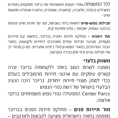
לכל המשפחה.
אתרי הנופש המשפחתי של גרייבר ממוקמים באתרים
המובילים בהולנד, סלובניה, קרואטיה, אוסטריה, גרמניה ואיטליה.
חופשות
שייט -
חבילות נופש-שייט
לחוויות בלתי נשכחות, מצי של סירות שייט תעלות
בנהיגה עצמית, יאכטות – גולט וספינות קרוז.
מח' רומניה –
מחלקת תיירות רומניה בגרייבר, בתיאום עם תיירנים
מקומיים, מציעה חבילות טיולים מאורגנים ליחידים ולקבוצות, באזורי
הכפר המרהיבים, בתארי הספא ובטיולי ג'יפים אתגריים.
כמו כן מבחר רב
של חבילות ערים ובתי מלון בבירה בוקרשט.
משווק בלעדי
נאמנה לשרות הטוב ביותר ללקוחותיה גרייבר יצרה
קשרים עיסקיים עם ארגוני תיירות מהמובילים בעולם
בכדי לספק מוצרי תיירות ייחודים. גרייבר הינה הנציג
הבלעדי בישראל של רשת כפרי הנופש
Center Parcs המפעילה כפרי נופש משפחתיים ברחבי
אירופה.
מח' תיירות פנים
– מחלקת תיירות הפנים בגרייבר
מתמחה בחוויה הישראלית ומציעה לקבוצות ולארגונים –