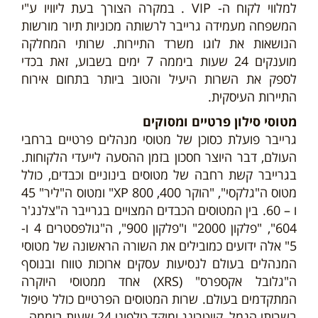
למלווי לקוח ה- VIP . במקרה הצורך בעת ליוויו ע"י
המשפחה מעמידה גרייבר לרשותה מכוניות תיור מורשות
הנושאות את לוגו משרד התיירות. שרותי המחלקה
מוענקים 24 שעות ביממה 7 ימים בשבוע, זאת בכדי
לספק את השרות היעיל והטוב ביותר בתחום אירוח
התיירות העיסקית.
מטוסי סילון פרטיים ומסוקים
גרייבר פועלת כסוכן של מטוסי מנהלים פרטיים ברחבי
העולם, דבר היוצר חסכון בזמן ההסעה לייעדי הלקוחות.
בגרייבר קשת רחבה של מטוסים בינוניים וכבדים, כולל
מטוס ה"גלקסי", "הוקר 400, 800 XP" ומטוס ה"ליר" 45
ו – 60. בין המטוסים הכבדים המצויים בגרייבר ה"צלנג'ר
604", "פלקון 2000" ו"פלקון 900", ה"גולפסטרים 4 ו-
5" אלה ידועים כמובילים את השורה הראשונה של מטוסי
המנהלים בעולם לנסיעות עסקים ארוכות טווח ובנוסף
ה"גלובל אקספרס" (XRS) אחד ממטוסי היוקרה
המתקדמים בעולם. שרות המטוסים הפרטיים כולל טיפול
בשרותי הנמל, קייטרינג ומוקד טלפוני 24 שעות ביממה.